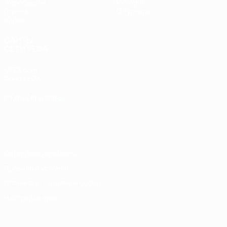
Жеребьевки
История
Группы
О турнире
Видео
САЙТЫ
СЕТИ УЕФА
UEFA.com
Фонд УЕФА
СМЕНИТЬ ЯЗЫК
Русский
English
Français
Deutsch
Русский
Español
Italiano
Português
Конфиденциальность
Правила и условия
Правила в отношении cookie
Настройки куки