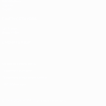
Жеребьевки
Группы
Видео
САЙТЫ СЕТИ УЕФА
UEFA.com
Фонд УЕФА
СМЕНИТЬ ЯЗЫК
Русский
English
Français
Deutsch
Русский
Español
Italiano
Конфиденциальность
Правила и условия
Правила в отношении cookie
Настройки куки
© 1998-2026 УЕФА. Все права защищены