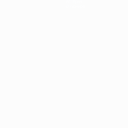
История
О турнире
Português