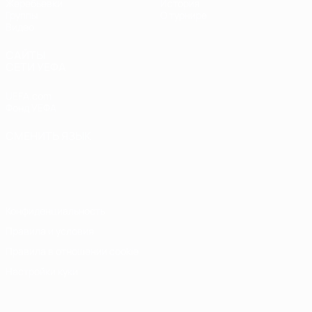
Жеребьевки
История
Группы
О турнире
Видео
САЙТЫ
СЕТИ УЕФА
UEFA.com
Фонд УЕФА
СМЕНИТЬ ЯЗЫК
Русский
English
Français
Deutsch
Русский
Español
Italiano
Português
Конфиденциальность
Правила и условия
Правила в отношении cookie
Настройки куки