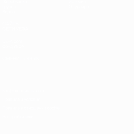
Жеребьевки
История
Группы
О турнире
Видео
САЙТЫ
СЕТИ УЕФА
UEFA.com
Фонд УЕФА
СМЕНИТЬ ЯЗЫК
Русский
English
Français
Deutsch
Русский
Español
Italiano
Português
Конфиденциальность
Правила и условия
Правила в отношении cookie
Настройки куки