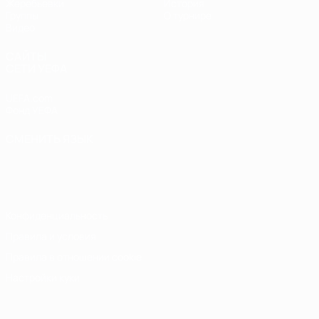
Жеребьевки
История
Группы
О турнире
Видео
САЙТЫ
СЕТИ УЕФА
UEFA.com
Фонд УЕФА
СМЕНИТЬ ЯЗЫК
Русский
English
Français
Deutsch
Русский
Español
Italiano
Português
Конфиденциальность
Правила и условия
Правила в отношении cookie
Настройки куки