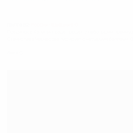
©AFP/Getty Images
Группа B2:
Россия - Швеция 0:0
Поединок в Калининграде прошел с небольшим преимуще
Станислава Черчесова лидирует с четырьмя баллами. В
Лига C