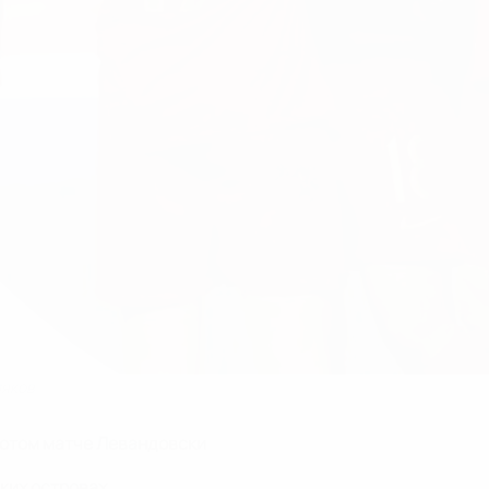
ляков
сотом матче Левандовски
ких островах