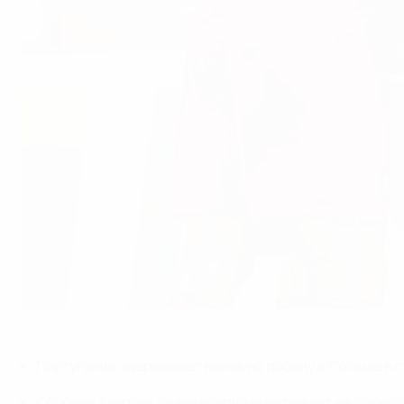
Сборная Португалии празднует один из трех голов в ворота по
©AFP/Getty Images
Португалия одерживает волевую победу в Польше в 
Сборная Азербайджана крупно выигрывает на Фарерс