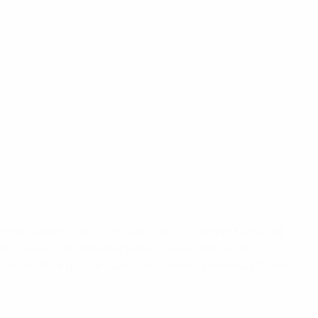
онам Европы португальцам. На 18-й минуте Кшиштоф
вил мяч в собственные ворота, а вскоре после
лидирует в группе с шестью очками, у команд Италии и