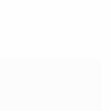
ды набрали первое очко в группе В2, команда
урции. Читай
отчет Дмитрия Роговицкого
о матче.