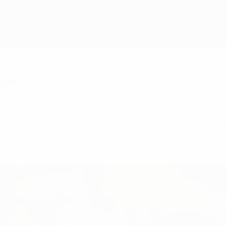
ки
руппе А3, победив Польшу в сотом матче Робер
нии, Азербайджана и Израиля.