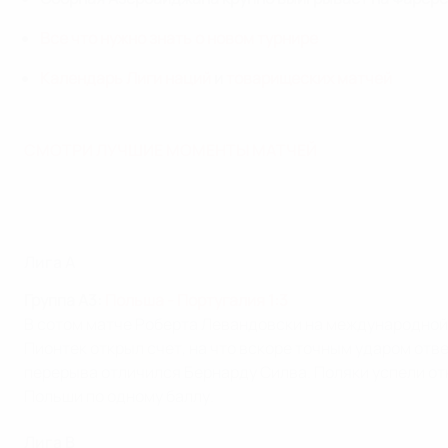
Все что нужно знать о новом турнире
Календарь Лиги наций
и
товарищеских матчей
СМОТРИ ЛУЧШИЕ МОМЕНТЫ МАТЧЕЙ
Лига A
Группа A3:
Польша - Португалия 1:3
В сотом матче Роберта Левандовски на международной
Пионтек открыл счет, на что вскоре точным ударом отве
перерыва отличился Бернарду Силва. Поляки успели отк
Польши по одному баллу.
Лига B