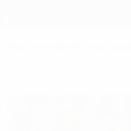
Skip
to
main
Лига наций и женский ЕВРО
content
Результаты live и статистика
Лига наций УЕФА
Мрачный юбилей Левандовс
четверг, 11 октября 2018 г.
Сборная Португалии уверенно лидирует в г
матчи в Лиге наций выиграли команды Румы