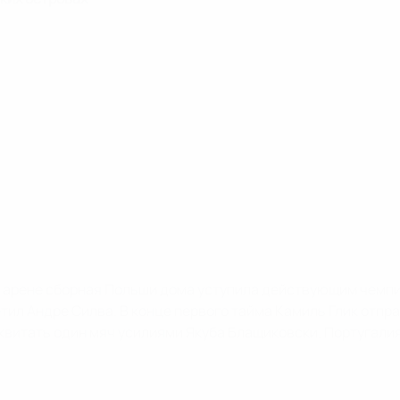
 арене сборная Польши дома уступила действующим чемпи
тил Андре Силва. В конце первого тайма Камиль Глик отпра
витать один мяч усилиями Якуба Блащиковски. Португалия 