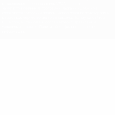
относящиеся к соревнованиям УЕФА, являются
зарегистрированными торговыми марками УЕФА и/или
охраняются авторским правом. Использование этих торговых
марок в коммерческих целях запрещено. Пользуясь сайтом
UEFA.com, вы тем самым соглашаетесь с Правилами и
условиями, а также с Политикой конфиденциальности
информации.