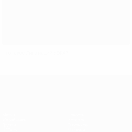
Что такое Лига наций УЕФА?
Лига наций УЕФА
Матчи
Новости
Жеребьевки
История
Группы
О турнире
UEFA.tv
Магазин