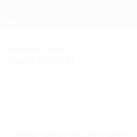
Skip
to
main
Лига наций и женский ЕВРО
Скачать
content
Результаты live и статистика
Лига наций УЕФА
Группы Лиги
наций-2020/21
вторник, 3 марта 2020 г.
Гранды для Украины, опасные соперники
для России.