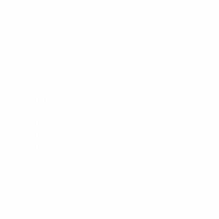
Группа A1
: Нидерланды, Италия, Босния и
Герцеговина, Польша
Группа A2
: Англия, Бельгия, Дания, Исландия
Группа A3
: Португалия (чемпион), Франция, Швеция,
Хорватия
Группа A4
: Швейцария, Испания, Украина, Германия
ЛИГА B
Группа B1
: Австрия, Норвегия, Северная Ирландия,
Румыния
Группа B2
: Чехия, Шотландия, Словакия, Израиль
Группа B3
: Россия, Сербия, Турция, Венгрия
Группа B4
: Уэльс, Финляндия, Ирландия, Болгария
ЛИГА C
Группа C1
: Черногория, Кипр, Люксембург,
Азербайджан
Группа C2
: Грузия, Северная Македония, Эстония,