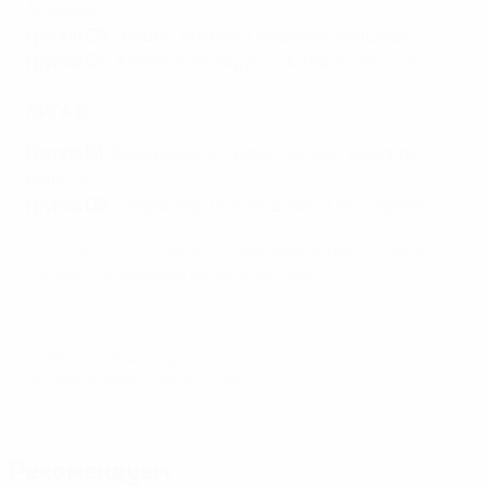
Армения
Группа C3
: Греция, Косово, Словения, Молдова
Группа C4
: Албания, Беларусь, Литва, Казахстан
ЛИГА D
Группа D1
: Фарерские острова, Латвия, Андорра,
Мальта
Группа D2
: Гибралтар, Лихтенштейн, Сан-Марино
26 июня УЕФА утвердил измененное расписание с
датами и временем начала матчей.
© 1998-2026 UEFA. All rights reserved.
Обновлено: среда, 12 августа 2020 г.
Рекомендуем