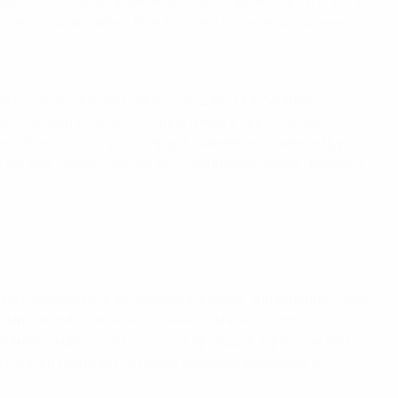
появится очень уверенная в себе сборная Португалии. В
ы во втором тайме. Все это дает полные основания
ропустила слишком много, что дает Португалии
ает мячи для удовольствия, а еще у нее сильная
, он обязательно процитирует давнее выражение Луиса
том вполне может обеспечить сборной Испании триумф в
 - контролировать ее владение мячом, управление игрой
ятами как Нико Уильямс и Ламин Ямаль, к этому
ованию скорости и быстрых переходов. При этом она
 испанцев получается очень сбалансированная и