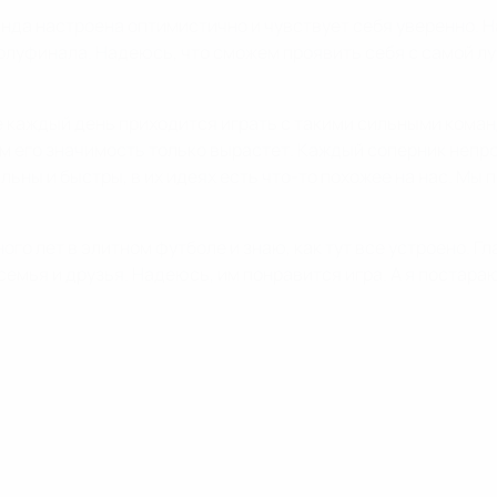
анда настроена оптимистично и чувствует себя уверенно. 
полуфинала. Надеюсь, что сможем проявить себя с самой л
Не каждый день приходится играть с такими сильными коман
м его значимость только вырастет. Каждый соперник непрос
ьны и быстры, в их идеях есть что-то похожее на нас. Мы 
много лет в элитном футболе и знаю, как тут все устроено. Г
семья и друзья. Надеюсь, им понравится игра. А я постара