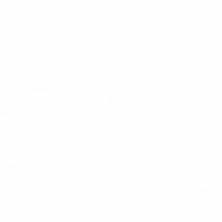
 стать первыми, кто возьмет трофей во второй раз. В
але второго тайма Франсишку Консейсау сравнял счет
овет приятные воспоминания у 40-летнего капитана
он повторит этот результат в воскресенье, то обойдет
офей третий год подряд: вслед за триумфом в этом
Испании добилась преимущества 4:0 по ходу
ге победила лишь с разницей в один мяч -
5:4
. "У
лом", - предупреждает Микель Мерино. Так что испанцам