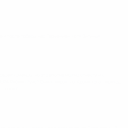
 и после победы над Германией, хотя Витинья,
своей команды, но это вполне можно отнести и к
ЕФА Фабиан Руис? Очень вероятно. Кроме того, переход
от трюк?