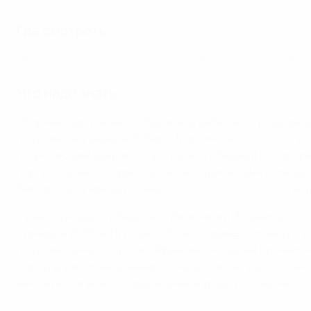
Где смотреть
На каналах и платформах местных вещательных партне
Что надо знать
Сборная Португалии - победитель дебютного розыгрыша Л
полуфинале команда Роберто Мартинеса
выбила из тур
потрясающим ударом, а чуть позже победный гол оформ
португальцев, который сделал хет-трик в памятном мат
Виктора Дьекереша и станет
лучшим бомбардиром
теку
У действующего победителя Лиги наций Испании есть 
турнире в 2023-м Луис де ла Фуэнте привел команду к 
полуфинальной встречи с Францией, но затем проявилис
Португалии команда невероятного класса - достаточно 
явно нужно извлечь определенные уроки из поединка с
Испания - Франция 5:4. Лучшие моменты