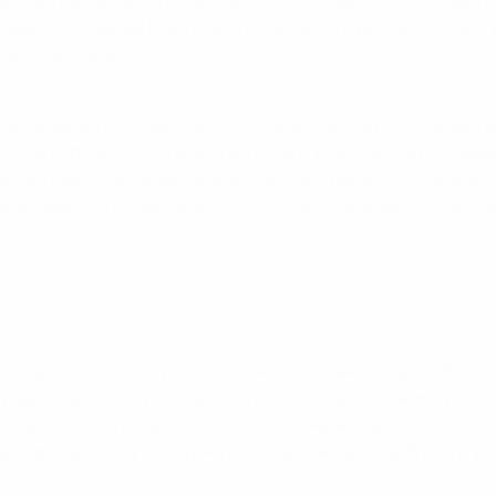
Дело в том, как они это сделали. В Мюнхене на поле снова 
мента, а замены Мартинеса позволили переломить ход игр
щим чемпионам.
пании, и, по-моему, оказался прав. Да, "ла роха" снова п
ионы Европы. Но Испания при этом играет так, будто забив
ни был ваш собеседник, игрок или член тренерского штаба
дать и еще раз побеждать!). Этот дух в сочетании с талан
с
: "Раньше, когда играли с Испанией, главная задача была
крови - с детства учат так играть. Но теперь, с такими реб
ровать, что это одна из лучших команд в мире по использ
ролировать игру и обороняться через владение. В итоге у