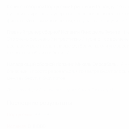
Капитан сборной Португалии Криштиану Роналду
: "Ком
лучшей в мире, но мы уверены в себе после победного 
финала. Мы спокойны и верим, что у нас все получится".
Главный тренер сборной Испании Луис де ла Фуэнте
: "
Это очень серьезный и престижный турнир - со времене
составе играют талантливые футболисты, они универсал
стороны, чтобы их победить".
Нападающий сборной Испании Микель Оярсабаль
: "Я 
близкими и просто радоваться, что завтра будут рядом 
меня выберут, я буду готов".
Все голы сборной Испании на пути в финал Лиги наций
Последние результаты
Португалия
: ВВПНВН
Испания
: ВННВВВ