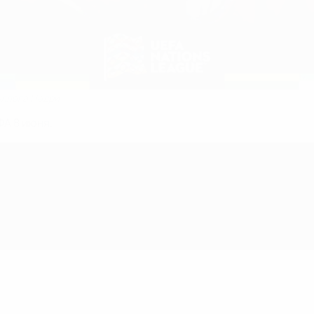
оллега Педри
ФА 8 июня.