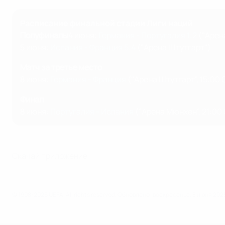
Расписание финальной стадии Лиги наций
Полуфиналы
4 июня:
Германия - Португалия 1:2
("Арен
5 июня:
Испания - Франция 5:4
("Арена Штутгарт")
Матч за третье место
8 июня:
Германия - Франция
("Арена Штутгарт", 15:00 
Финал
8 июня:
Португалия - Испания
("Арена Мюнхен", 21:00
Скачай приложение
© 1998-2026 UEFA. All rights reserved.
Обновлено: воскресенье, 8 июня 2025