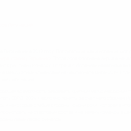
ров Лиги наций
.
иги наций в 2019 году. Португальцы, как и испанцы, могут
нира хозяйку Германию
. После гола Флориана Вирца в нач
ил Криштиану Роналду. Встреча с Испанией наверняка выз
че между этими командами на чемпионате мира-2018. Если 
щей Лиги наций.
хорошая возможность завоевать крупный международный тр
золоту ЕВРО-2024. Несложно понять, за счет чего сборная 
ь и некоторые слабые стороны "фурии рохи", которая в ито
посмотреть на стартовый состав и на заявку команды в це
 французами перед финалом.