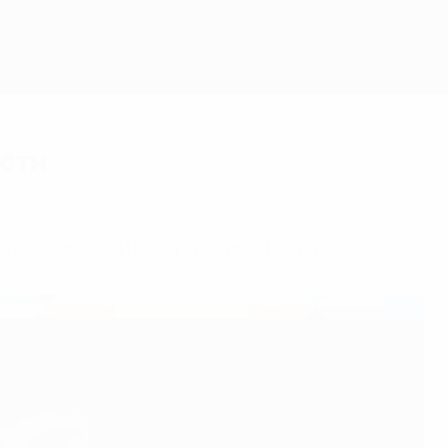
Скачать
ости
ежду сборными Португалии и Испании.