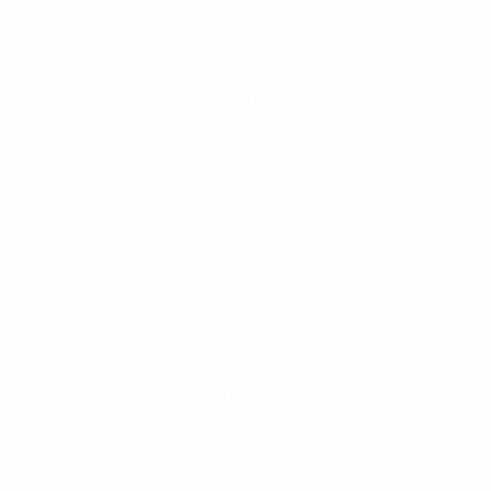
Дело не только в том, что португальцы вышли в финал. 
полуфинале Роналду стал автором кульминационного мо
считать, что эта команда способна дать бой действую
Корреспондент по сборной Испании Грэм Хантер
Перед полуфиналом я назвал этот турнир любимым для Ис
некоторое понимание того, в каких местах уязвимы чемп
скамейка и очевидное желание защитить титул. Кто бы 
Арагонеса: "Ganar y ganar y ganar!" (Побеждать, побеж
Мюнхене.
Все голы сборной Португалии на пути в финал Лиги наций
Цитаты
Главный тренер сборной Португалии Робертор Мартине
и умение вытягивать соперников с позиций. У них это в 
добавились скорость и вертикализация. Можно констати
сохранила привычный стиль - умение держать мяч, конт
классная команда".