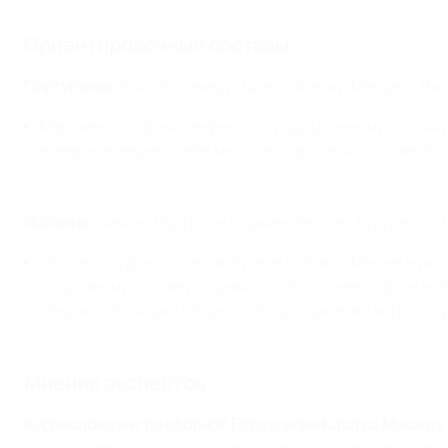
Ориентировочные составы
Португалия
: Кошта; Семеду, Диаш, Инасиу, Мендеш; Вит
Мартинес сохранил верность традиционному костяку к
наверное, вернет себе место в стартовом составе по
Испания
: Симон; Порро, ле Норман, Хейсен, Кукурелья;
После полуфинала де ла Фуэнте сказал: "Мне не нужно
стартовому составу. Однако остаются некоторые вопр
Педри на позицию опорного полузащитника хорошо сра
Мнение экспертов
Корреспондент по сборной Португалии Карлуш Машаду