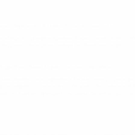
инья, Фернандеш, Ж. Невеш; Б. Силва, Роналду, Нету
оманды на турнире в Германии. Видимо, он не изменит себе
сле удачного выхода на замену в полуфинальной игре.
 Педри, Руис; Ямаль, Мерино, Уильямс; Оярсабаль
 многое менять к воскресенью". Он имел в виду стиль игры 
осы: вернется ли в "основу" победитель Лиги чемпионов У
ботал в матче с Францией, так почему бы не повторить эт