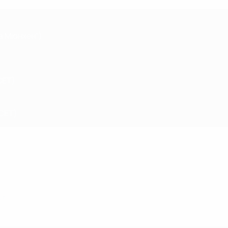
а Мюнхен")
CET)
 СЕТ)
 г.