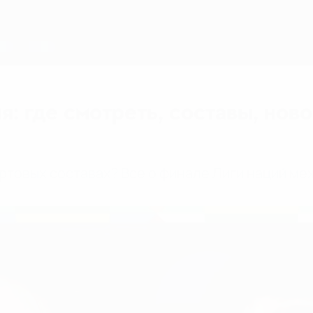
: где смотреть, составы, нов
тартовых составах? Все о финале Лиги наций м