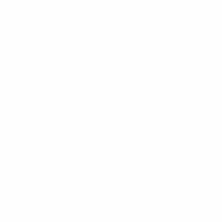
Нас ждет матч с потрясающей сборной, быть может,
учшей стороны и завоевать трофей. Такова природа
дами. Здесь четыре из пяти лучших сборных Европы.
той, но Португалия - очень мощная команда. В ее
постараемся их удивить и использовать свои сильные
лавное - сохранять спокойствие в голове, поговорить с
юсь ни о чем не думать до объявления состава. Если