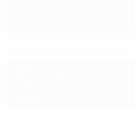
Полузащитник сборной Португалии Витинья и его испанский к
Getty Images
Португалия и Испания сыграют в финале Лиги наций УЕ
Главное
Когда
: 8 июня (21:00 CET)
Где
: "Арена Мюнхен", Мюнхен
Что
: финал Лиги наций УЕФА
Как следить
:
в онлайне на UEFA.com