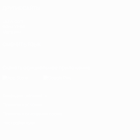
ДРУГИЕ САЙТЫ
UEFA.com
Фонд УЕФА
Магазин
СМЕНИТЬ ЯЗЫК
Русский
English
Français
Deutsch
Русский
Español
Italiano
Скачать официальное приложение
Конфиденциальность
Правила и условия
Правила в отношении cookie
Настройки куки