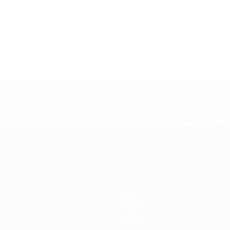
='https://ru.uefa.com/insideuefa/mediaservices/mediarel
%D0%B5%D1%84%D0%B0-%D0%B8%D1%81%D0%BA%D0%B
B8%D0%B8%D1%81%D0%BA%D0%B8%D0%B5-%D0%BA%D0
D1%80%D0%BD%D1%8B%D0%B5-%D0%B8%D0%B7-%D0%B
83%D1%80%D0%BD%D0%B8%D1%80%D0%BE%D0%B2/' >По
Новости
История
О турнире
Магазин