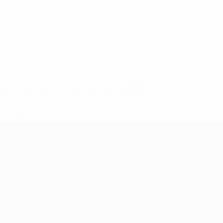
Все матчи
eases/news/0272-148df8afec70-8ace600b6288-1000--
B%D1%8E%D1%87%D0%B8%D0%BB%D0%B8-
%BB%D1%83%D0%B1%D1%8B-%D0%B8-
2%D1%81%D0%B5%D1%85-
дробнее</a>