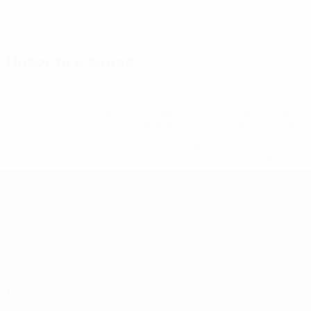
Новости и видео
* Исключена до дальнейшего уведомления. <a href
%D1%84%D0%B8%D1%84%D0%B0-%D1%83
%D1%80%D0%BE%D1%81%D1%81%D0%
%D1%81%D0%B1%D0%BE%
%D1%82%D1%
Лига наций УЕФА
Матчи
Жеребьевки
Группы
UEFA.tv