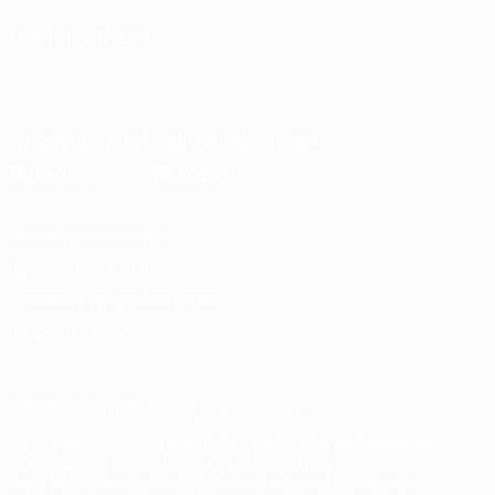
СМЕНИТЬ ЯЗЫК
Русский
English
Français
Deutsch
Русский
Español
Italiano
Português
Скачать официальное приложение
Конфиденциальность
Правила и условия
Правила в отношении cookie
Настройки куки
© 1998-2026 УЕФА. Все права защищены
Название UEFA, логотип УЕФА, а также элементы дизайна,
относящиеся к соревнованиям УЕФА, являются
зарегистрированными торговыми марками УЕФА и/или