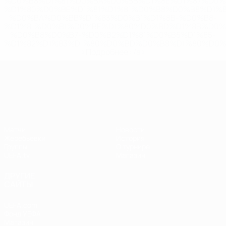
%D0%B8%D1%81%D0%BA%D0%BB%D1%8E%D1%87%D0%
%D1%80%D0%BE%D1%81%D1%81%D0%B8%D0%B8%D1%
%D0%BA%D0%BB%D1%83%D0%B1%D1%8B-%D0%B8-
%D1%81%D0%B1%D0%BE%D1%80%D0%BD%D1%8B%D0%
%D0%B8%D0%B7-%D0%B2%D1%81%D0%B5%D1%85-
%D1%82%D1%83%D1%80%D0%BD%D0%B8%D1%80%D0%
>Подробнее</a>
Лига наций УЕФА
Матчи
Новости
Жеребьевки
История
Группы
О турнире
UEFA.tv
Магазин
ДРУГИЕ
САЙТЫ
UEFA.com
Фонд УЕФА
Магазин