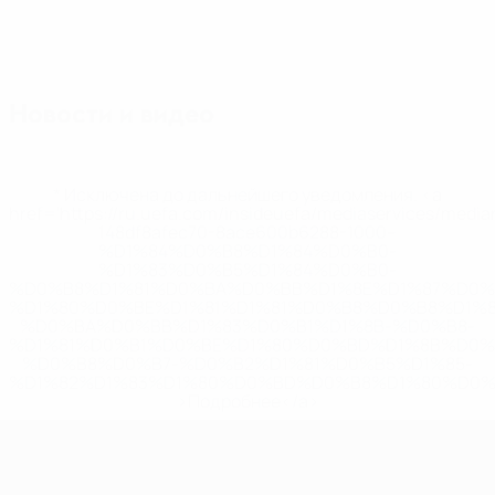
Новости и видео
* Исключена до дальнейшего уведомления. <a
href='https://ru.uefa.com/insideuefa/mediaservices/medi
148df8afec70-8ace600b6288-1000--
%D1%84%D0%B8%D1%84%D0%B0-
%D1%83%D0%B5%D1%84%D0%B0-
%D0%B8%D1%81%D0%BA%D0%BB%D1%8E%D1%87%D0%
%D1%80%D0%BE%D1%81%D1%81%D0%B8%D0%B8%D1%
%D0%BA%D0%BB%D1%83%D0%B1%D1%8B-%D0%B8-
%D1%81%D0%B1%D0%BE%D1%80%D0%BD%D1%8B%D0%
%D0%B8%D0%B7-%D0%B2%D1%81%D0%B5%D1%85-
%D1%82%D1%83%D1%80%D0%BD%D0%B8%D1%80%D0%
>Подробнее</a>
Лига наций УЕФА