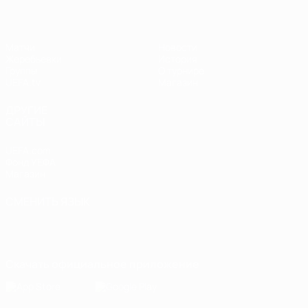
Матчи
Новости
Жеребьевки
История
Группы
О турнире
UEFA.tv
Магазин
ДРУГИЕ
САЙТЫ
UEFA.com
Фонд УЕФА
Магазин
СМЕНИТЬ ЯЗЫК
Русский
English
Français
Deutsch
Русский
Español
Italiano
Português
Скачать официальное приложение