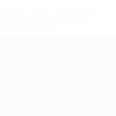
eases/news/0272-148df8afec70-8ace600b6288-1000--
B%D1%8E%D1%87%D0%B8%D0%BB%D0%B8-
%BB%D1%83%D0%B1%D1%8B-%D0%B8-
2%D1%81%D0%B5%D1%85-
дробнее</a>