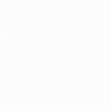
СМЕНИТЬ ЯЗЫК
Русский
English
Français
Deutsch
Русский
Español
Italiano
Скачать официальное приложение
Конфиденциальность
Правила и условия
Правила в отношении cookie
Настройки куки
© 1998-2026 УЕФА. Все права защищены
Название UEFA, логотип УЕФА, а также элементы дизайна, отно
Использование этих торговых марок в коммерческих целях запре
конфиденциальности информации.