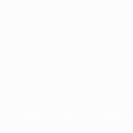
Português
сящиеся к соревнованиям УЕФА, являются зарегистрированными т
щено. Пользуясь сайтом UEFA.com, вы тем самым соглашаетесь с 