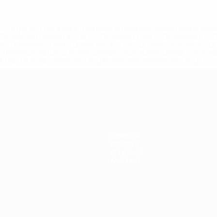
='https://ru.uefa.com/insideuefa/mediaservices/mediarel
%D0%B5%D1%84%D0%B0-%D0%B8%D1%81%D0%BA%D0%B
B8%D0%B8%D1%81%D0%BA%D0%B8%D0%B5-%D0%BA%D0
D1%80%D0%BD%D1%8B%D0%B5-%D0%B8%D0%B7-%D0%B
83%D1%80%D0%BD%D0%B8%D1%80%D0%BE%D0%B2/' >По
Новости
История
О турнире
Магазин