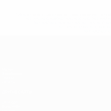
* Исключена до дальнейшего уведомления. <a href
%D1%84%D0%B8%D1%84%D0%B0-%D1%83
%D1%80%D0%BE%D1%81%D1%81%D0%
%D1%81%D0%B1%D0%BE%
%D1%82%D1%
Лига наций УЕФА
Матчи
Жеребьевки
Группы
UEFA.tv
ДРУГИЕ САЙТЫ
UEFA.com
Фонд УЕФА
Магазин