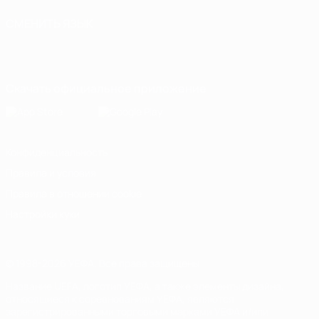
СМЕНИТЬ ЯЗЫК
Русский
English
Français
Deutsch
Русский
Español
Italiano
Português
Скачать официальное приложение
Конфиденциальность
Правила и условия
Правила в отношении cookie
Настройки куки
© 1998-2026 УЕФА. Все права защищены
Название UEFA, логотип УЕФА, а также элементы дизайна,
относящиеся к соревнованиям УЕФА, являются
зарегистрированными торговыми марками УЕФА и/или