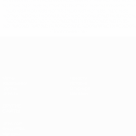
%D0%B8%D1%81%D0%BA%D0%BB%D1%8E%D1%87%D0%
%D1%80%D0%BE%D1%81%D1%81%D0%B8%D0%B8%D1%
%D0%BA%D0%BB%D1%83%D0%B1%D1%8B-%D0%B8-
%D1%81%D0%B1%D0%BE%D1%80%D0%BD%D1%8B%D0%
%D0%B8%D0%B7-%D0%B2%D1%81%D0%B5%D1%85-
%D1%82%D1%83%D1%80%D0%BD%D0%B8%D1%80%D0%
>Подробнее</a>
Лига наций УЕФА
Матчи
Новости
Жеребьевки
История
Группы
О турнире
UEFA.tv
Магазин
ДРУГИЕ
САЙТЫ
UEFA.com
Фонд УЕФА
Магазин