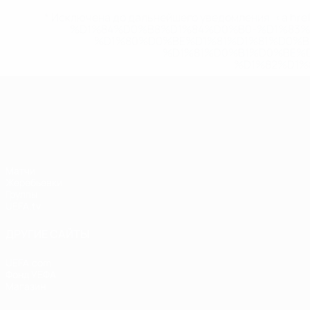
* Исключена до дальнейшего уведомления. <a href
%D1%84%D0%B8%D1%84%D0%B0-%D1%83
%D1%80%D0%BE%D1%81%D1%81%D0%
%D1%81%D0%B1%D0%BE%
%D1%82%D1%
Лига наций УЕФА
Матчи
Жеребьевки
Группы
UEFA.tv
ДРУГИЕ САЙТЫ
UEFA.com
Фонд УЕФА
Магазин