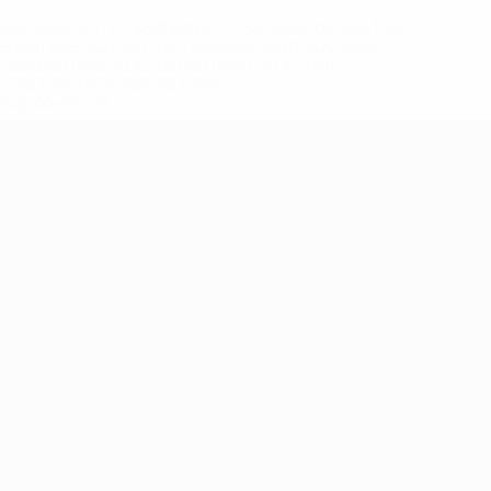
eases/news/0272-148df8afec70-8ace600b6288-1000--
B%D1%8E%D1%87%D0%B8%D0%BB%D0%B8-
%BB%D1%83%D0%B1%D1%8B-%D0%B8-
2%D1%81%D0%B5%D1%85-
дробнее</a>