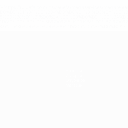
='https://ru.uefa.com/insideuefa/mediaservices/mediarel
%D0%B5%D1%84%D0%B0-%D0%B8%D1%81%D0%BA%D0%B
B8%D0%B8%D1%81%D0%BA%D0%B8%D0%B5-%D0%BA%D0
D1%80%D0%BD%D1%8B%D0%B5-%D0%B8%D0%B7-%D0%B
83%D1%80%D0%BD%D0%B8%D1%80%D0%BE%D0%B2/' >По
Новости
История
О турнире
Магазин