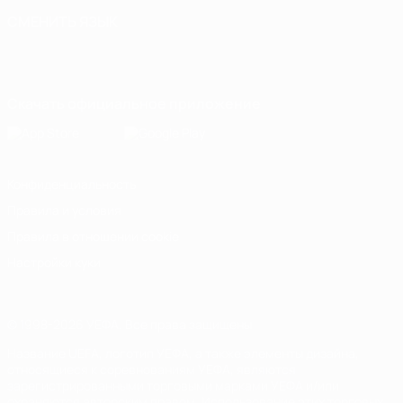
СМЕНИТЬ ЯЗЫК
Русский
English
Français
Deutsch
Русский
Español
Italiano
Português
Скачать официальное приложение
Конфиденциальность
Правила и условия
Правила в отношении cookie
Настройки куки
© 1998-2026 УЕФА. Все права защищены
Название UEFA, логотип УЕФА, а также элементы дизайна,
относящиеся к соревнованиям УЕФА, являются
зарегистрированными торговыми марками УЕФА и/или
охраняются авторским правом. Использование этих торговых