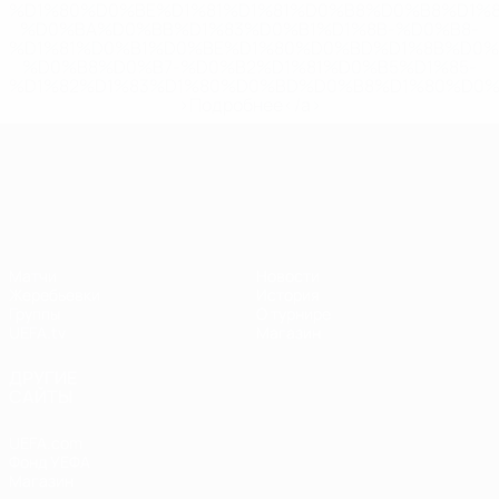
%D1%80%D0%BE%D1%81%D1%81%D0%B8%D0%B8%D1%
%D0%BA%D0%BB%D1%83%D0%B1%D1%8B-%D0%B8-
%D1%81%D0%B1%D0%BE%D1%80%D0%BD%D1%8B%D0%
%D0%B8%D0%B7-%D0%B2%D1%81%D0%B5%D1%85-
%D1%82%D1%83%D1%80%D0%BD%D0%B8%D1%80%D0%
>Подробнее</a>
Лига наций УЕФА
Матчи
Новости
Жеребьевки
История
Группы
О турнире
UEFA.tv
Магазин
ДРУГИЕ
САЙТЫ
UEFA.com
Фонд УЕФА
Магазин