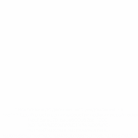
* Исключена до дальнейшего уведомления. <a
href='https://ru.uefa.com/insideuefa/mediaservices/medi
148df8afec70-8ace600b6288-1000--
%D1%84%D0%B8%D1%84%D0%B0-
%D1%83%D0%B5%D1%84%D0%B0-
%D0%B8%D1%81%D0%BA%D0%BB%D1%8E%D1%87%D0%