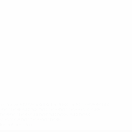
eases/news/0272-148df8afec70-8ace600b6288-1000--
B%D1%8E%D1%87%D0%B8%D0%BB%D0%B8-
%BB%D1%83%D0%B1%D1%8B-%D0%B8-
2%D1%81%D0%B5%D1%85-
дробнее</a>