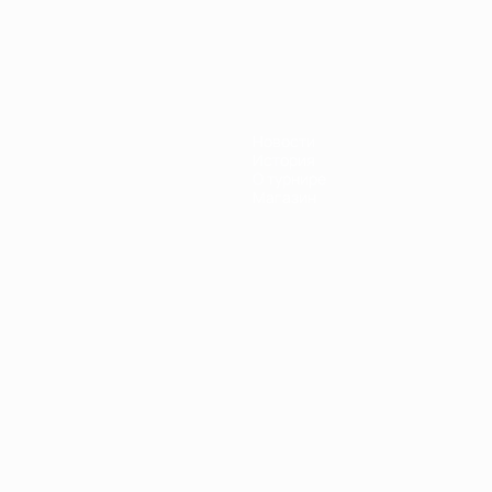
Новости
История
О турнире
Магазин
Português