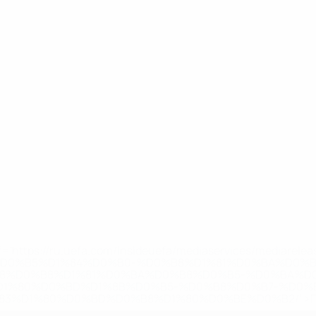
='https://ru.uefa.com/insideuefa/mediaservices/mediarel
%D0%B5%D1%84%D0%B0-%D0%B8%D1%81%D0%BA%D0%B
B8%D0%B8%D1%81%D0%BA%D0%B8%D0%B5-%D0%BA%D0
D1%80%D0%BD%D1%8B%D0%B5-%D0%B8%D0%B7-%D0%B
83%D1%80%D0%BD%D0%B8%D1%80%D0%BE%D0%B2/' >По