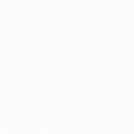
Лига наций УЕФА
Матчи
Жеребьевки
Группы
UEFA.tv
ДРУГИЕ САЙТЫ
UEFA.com
Фонд УЕФА
Магазин
СМЕНИТЬ ЯЗЫК
Русский
English
Français
Deutsch
Русский
Español
Italiano
Скачать официальное приложение