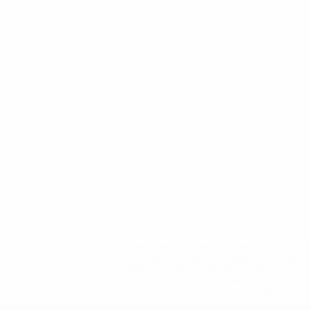
* Исключена до дальнейшего уведомления. <a href
%D1%84%D0%B8%D1%84%D0%B0-%D1%83
%D1%80%D0%BE%D1%81%D1%81%D0%
%D1%81%D0%B1%D0%BE%
%D1%82%D1%