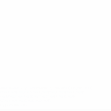
eases/news/0272-148df8afec70-8ace600b6288-1000--
B%D1%8E%D1%87%D0%B8%D0%BB%D0%B8-
%BB%D1%83%D0%B1%D1%8B-%D0%B8-
2%D1%81%D0%B5%D1%85-
дробнее</a>