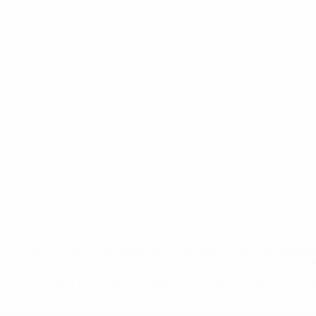
='https://ru.uefa.com/insideuefa/mediaservices/mediarel
%D0%B5%D1%84%D0%B0-%D0%B8%D1%81%D0%BA%D0%B
B8%D0%B8%D1%81%D0%BA%D0%B8%D0%B5-%D0%BA%D0
D1%80%D0%BD%D1%8B%D0%B5-%D0%B8%D0%B7-%D0%B
83%D1%80%D0%BD%D0%B8%D1%80%D0%BE%D0%B2/' >По