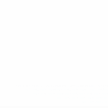
* Исключена до дальнейшего уведомления. <a href
%D1%84%D0%B8%D1%84%D0%B0-%D1%83
%D1%80%D0%BE%D1%81%D1%81%D0%
%D1%81%D0%B1%D0%BE%
%D1%82%D1%