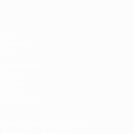
Лига наций УЕФА
Матчи
Жеребьевки
Группы
UEFA.tv
ДРУГИЕ САЙТЫ
UEFA.com
Фонд УЕФА
Магазин
СМЕНИТЬ ЯЗЫК
Русский
English
Français
Deutsch
Русский
Español
Italiano
Скачать официальное приложение