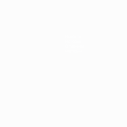
Новости
История
О турнире
Магазин
Português