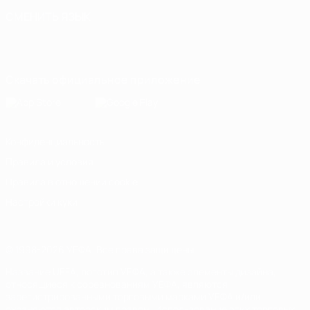
СМЕНИТЬ ЯЗЫК
Русский
English
Français
Deutsch
Русский
Español
Italiano
Português
Скачать официальное приложение
Конфиденциальность
Правила и условия
Правила в отношении cookie
Настройки куки
© 1998-2026 УЕФА. Все права защищены
Название UEFA, логотип УЕФА, а также элементы дизайна,
относящиеся к соревнованиям УЕФА, являются
зарегистрированными торговыми марками УЕФА и/или
охраняются авторским правом. Использование этих торговых