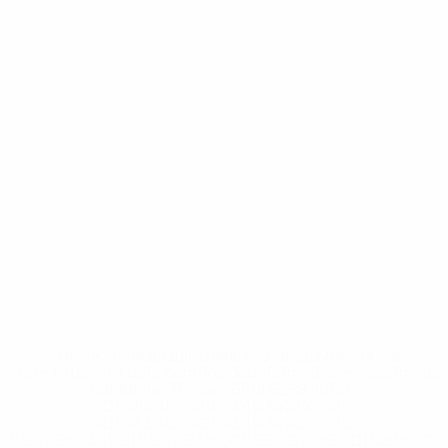
* Исключена до дальнейшего уведомления. <a
href='https://ru.uefa.com/insideuefa/mediaservices/medi
148df8afec70-8ace600b6288-1000--
%D1%84%D0%B8%D1%84%D0%B0-
%D1%83%D0%B5%D1%84%D0%B0-
%D0%B8%D1%81%D0%BA%D0%BB%D1%8E%D1%87%D0%