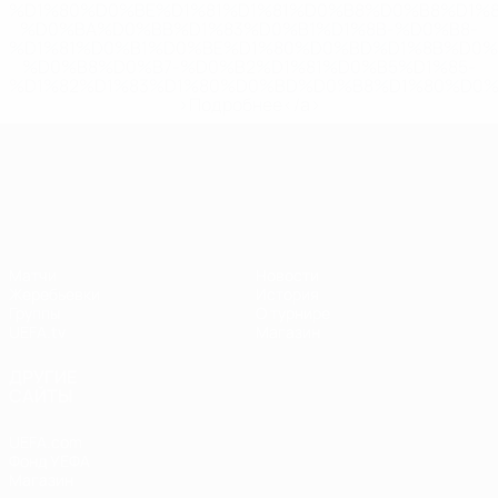
%D1%80%D0%BE%D1%81%D1%81%D0%B8%D0%B8%D1%
%D0%BA%D0%BB%D1%83%D0%B1%D1%8B-%D0%B8-
%D1%81%D0%B1%D0%BE%D1%80%D0%BD%D1%8B%D0%
%D0%B8%D0%B7-%D0%B2%D1%81%D0%B5%D1%85-
%D1%82%D1%83%D1%80%D0%BD%D0%B8%D1%80%D0%
>Подробнее</a>
Лига наций УЕФА
Матчи
Новости
Жеребьевки
История
Группы
О турнире
UEFA.tv
Магазин
ДРУГИЕ
САЙТЫ
UEFA.com
Фонд УЕФА
Магазин