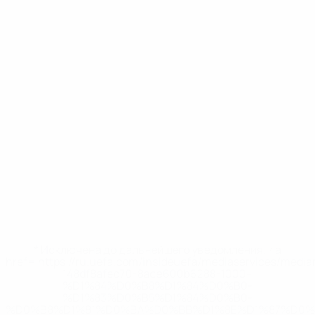
* Исключена до дальнейшего уведомления. <a
href='https://ru.uefa.com/insideuefa/mediaservices/medi
148df8afec70-8ace600b6288-1000--
%D1%84%D0%B8%D1%84%D0%B0-
%D1%83%D0%B5%D1%84%D0%B0-
%D0%B8%D1%81%D0%BA%D0%BB%D1%8E%D1%87%D0%