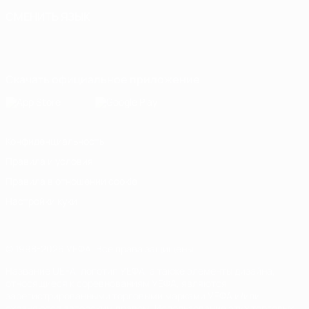
СМЕНИТЬ ЯЗЫК
Русский
English
Français
Deutsch
Русский
Español
Italiano
Português
Скачать официальное приложение
Конфиденциальность
Правила и условия
Правила в отношении cookie
Настройки куки
© 1998-2026 УЕФА. Все права защищены
Название UEFA, логотип УЕФА, а также элементы дизайна,
относящиеся к соревнованиям УЕФА, являются
зарегистрированными торговыми марками УЕФА и/или
охраняются авторским правом. Использование этих торговых