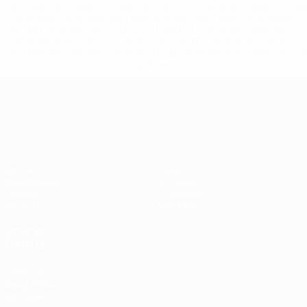
%D1%80%D0%BE%D1%81%D1%81%D0%B8%D0%B8%D1%
%D0%BA%D0%BB%D1%83%D0%B1%D1%8B-%D0%B8-
%D1%81%D0%B1%D0%BE%D1%80%D0%BD%D1%8B%D0%
%D0%B8%D0%B7-%D0%B2%D1%81%D0%B5%D1%85-
%D1%82%D1%83%D1%80%D0%BD%D0%B8%D1%80%D0%
>Подробнее</a>
Лига наций УЕФА
Матчи
Новости
Жеребьевки
История
Группы
О турнире
UEFA.tv
Магазин
ДРУГИЕ
САЙТЫ
UEFA.com
Фонд УЕФА
Магазин