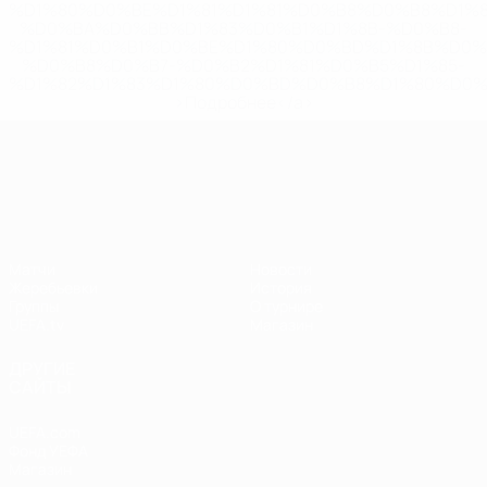
%D1%80%D0%BE%D1%81%D1%81%D0%B8%D0%B8%D1%
%D0%BA%D0%BB%D1%83%D0%B1%D1%8B-%D0%B8-
%D1%81%D0%B1%D0%BE%D1%80%D0%BD%D1%8B%D0%
%D0%B8%D0%B7-%D0%B2%D1%81%D0%B5%D1%85-
%D1%82%D1%83%D1%80%D0%BD%D0%B8%D1%80%D0%
>Подробнее</a>
Лига наций УЕФА
Матчи
Новости
Жеребьевки
История
Группы
О турнире
UEFA.tv
Магазин
ДРУГИЕ
САЙТЫ
UEFA.com
Фонд УЕФА
Магазин