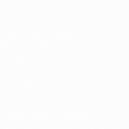
СМЕНИТЬ ЯЗЫК
Русский
English
Français
Deutsch
Русский
Español
Italiano
Português
Скачать официальное приложение
Конфиденциальность
Правила и условия
Правила в отношении cookie
Настройки куки
© 1998-2026 УЕФА. Все права защищены
Название UEFA, логотип УЕФА, а также элементы дизайна,
относящиеся к соревнованиям УЕФА, являются
зарегистрированными торговыми марками УЕФА и/или
охраняются авторским правом. Использование этих торговых