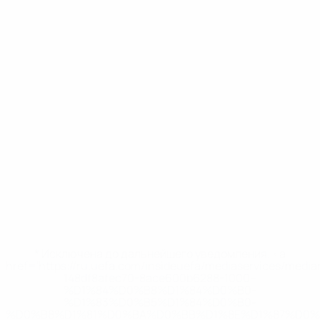
* Исключена до дальнейшего уведомления. <a
href='https://ru.uefa.com/insideuefa/mediaservices/medi
148df8afec70-8ace600b6288-1000--
%D1%84%D0%B8%D1%84%D0%B0-
%D1%83%D0%B5%D1%84%D0%B0-
%D0%B8%D1%81%D0%BA%D0%BB%D1%8E%D1%87%D0%