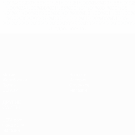
%D1%80%D0%BE%D1%81%D1%81%D0%B8%D0%B8%D1%
%D0%BA%D0%BB%D1%83%D0%B1%D1%8B-%D0%B8-
%D1%81%D0%B1%D0%BE%D1%80%D0%BD%D1%8B%D0%
%D0%B8%D0%B7-%D0%B2%D1%81%D0%B5%D1%85-
%D1%82%D1%83%D1%80%D0%BD%D0%B8%D1%80%D0%
>Подробнее</a>
Лига наций УЕФА
Матчи
Новости
Жеребьевки
История
Группы
О турнире
UEFA.tv
Магазин
ДРУГИЕ
САЙТЫ
UEFA.com
Фонд УЕФА
Магазин