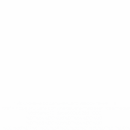
* Исключена до дальнейшего уведомления. <a
href='https://ru.uefa.com/insideuefa/mediaservices/medi
148df8afec70-8ace600b6288-1000--
%D1%84%D0%B8%D1%84%D0%B0-
%D1%83%D0%B5%D1%84%D0%B0-
%D0%B8%D1%81%D0%BA%D0%BB%D1%8E%D1%87%D0%