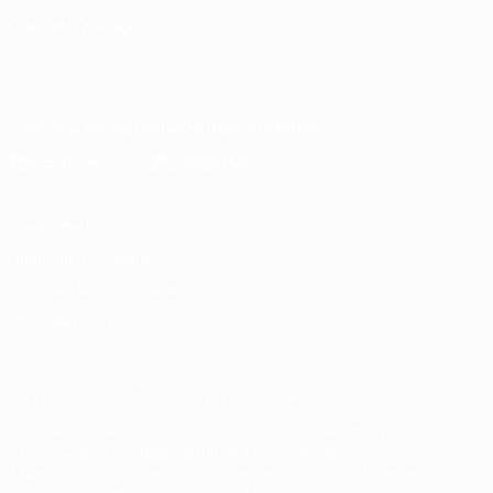
СМЕНИТЬ ЯЗЫК
Русский
English
Français
Deutsch
Русский
Español
Italiano
Português
Скачать официальное приложение
Конфиденциальность
Правила и условия
Правила в отношении cookie
Настройки куки
© 1998-2026 УЕФА. Все права защищены
Название UEFA, логотип УЕФА, а также элементы дизайна,
относящиеся к соревнованиям УЕФА, являются
зарегистрированными торговыми марками УЕФА и/или
охраняются авторским правом. Использование этих торговых