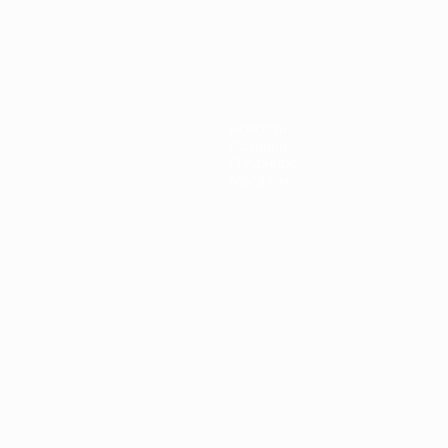
Новости
История
О турнире
Магазин
Português