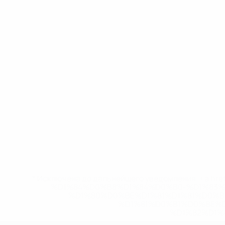
* Исключена до дальнейшего уведомления. <a href
%D1%84%D0%B8%D1%84%D0%B0-%D1%83
%D1%80%D0%BE%D1%81%D1%81%D0%
%D1%81%D0%B1%D0%BE%
%D1%82%D1%