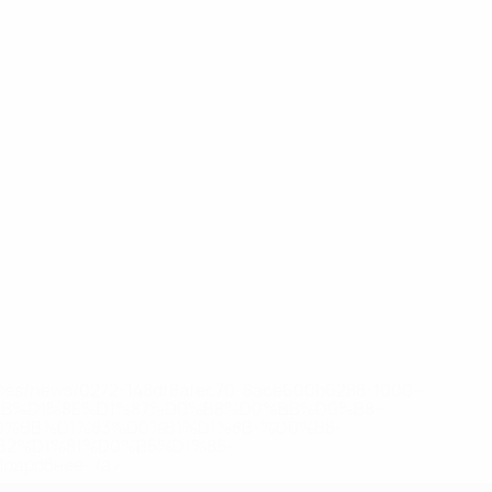
eases/news/0272-148df8afec70-8ace600b6288-1000--
B%D1%8E%D1%87%D0%B8%D0%BB%D0%B8-
%BB%D1%83%D0%B1%D1%8B-%D0%B8-
2%D1%81%D0%B5%D1%85-
дробнее</a>