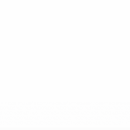
='https://ru.uefa.com/insideuefa/mediaservices/mediarel
%D0%B5%D1%84%D0%B0-%D0%B8%D1%81%D0%BA%D0%B
B8%D0%B8%D1%81%D0%BA%D0%B8%D0%B5-%D0%BA%D0
D1%80%D0%BD%D1%8B%D0%B5-%D0%B8%D0%B7-%D0%B
83%D1%80%D0%BD%D0%B8%D1%80%D0%BE%D0%B2/' >По