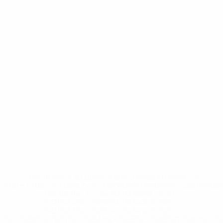
* Исключена до дальнейшего уведомления. <a
href='https://ru.uefa.com/insideuefa/mediaservices/medi
148df8afec70-8ace600b6288-1000--
%D1%84%D0%B8%D1%84%D0%B0-
%D1%83%D0%B5%D1%84%D0%B0-
%D0%B8%D1%81%D0%BA%D0%BB%D1%8E%D1%87%D0%