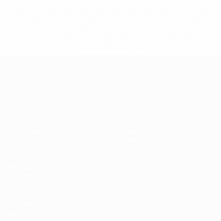
%D1%80%D0%BE%D1%81%D1%81%D0%B8%D0%B8%D1%
%D0%BA%D0%BB%D1%83%D0%B1%D1%8B-%D0%B8-
%D1%81%D0%B1%D0%BE%D1%80%D0%BD%D1%8B%D0%
%D0%B8%D0%B7-%D0%B2%D1%81%D0%B5%D1%85-
%D1%82%D1%83%D1%80%D0%BD%D0%B8%D1%80%D0%
>Подробнее</a>
Лига наций УЕФА
Матчи
Новости
Жеребьевки
История
Группы
О турнире
UEFA.tv
Магазин
ДРУГИЕ
САЙТЫ
UEFA.com
Фонд УЕФА
Магазин