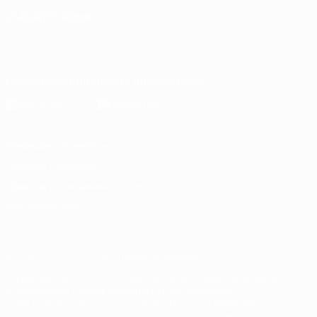
СМЕНИТЬ ЯЗЫК
Русский
English
Français
Deutsch
Русский
Español
Italiano
Português
Скачать официальное приложение
Конфиденциальность
Правила и условия
Правила в отношении cookie
Настройки куки
© 1998-2026 УЕФА. Все права защищены
Название UEFA, логотип УЕФА, а также элементы дизайна,
относящиеся к соревнованиям УЕФА, являются
зарегистрированными торговыми марками УЕФА и/или
охраняются авторским правом. Использование этих торговых