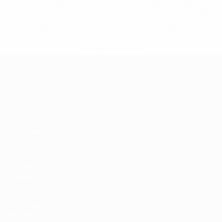
%D1%80%D0%BE%D1%81%D1%81%D0%B8%D0%B8%D1%
%D0%BA%D0%BB%D1%83%D0%B1%D1%8B-%D0%B8-
%D1%81%D0%B1%D0%BE%D1%80%D0%BD%D1%8B%D0%
%D0%B8%D0%B7-%D0%B2%D1%81%D0%B5%D1%85-
%D1%82%D1%83%D1%80%D0%BD%D0%B8%D1%80%D0%
>Подробнее</a>
Лига наций УЕФА
Матчи
Новости
Жеребьевки
История
Группы
О турнире
UEFA.tv
Магазин
ДРУГИЕ
САЙТЫ
UEFA.com
Фонд УЕФА
Магазин