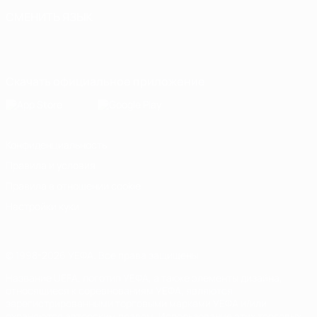
СМЕНИТЬ ЯЗЫК
Русский
English
Français
Deutsch
Русский
Español
Italiano
Português
Скачать официальное приложение
Конфиденциальность
Правила и условия
Правила в отношении cookie
Настройки куки
© 1998-2026 УЕФА. Все права защищены
Название UEFA, логотип УЕФА, а также элементы дизайна,
относящиеся к соревнованиям УЕФА, являются
зарегистрированными торговыми марками УЕФА и/или
охраняются авторским правом. Использование этих торговых