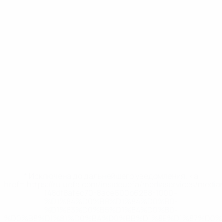
* Исключена до дальнейшего уведомления. <a
href='https://ru.uefa.com/insideuefa/mediaservices/medi
148df8afec70-8ace600b6288-1000--
%D1%84%D0%B8%D1%84%D0%B0-
%D1%83%D0%B5%D1%84%D0%B0-
%D0%B8%D1%81%D0%BA%D0%BB%D1%8E%D1%87%D0%