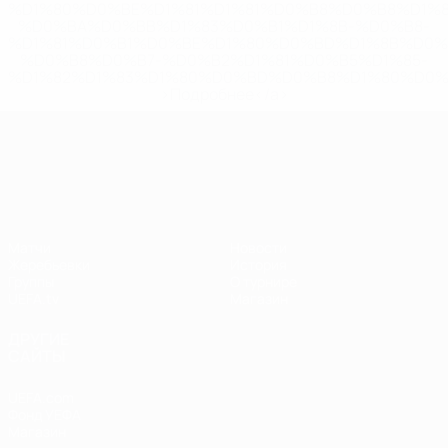
%D1%80%D0%BE%D1%81%D1%81%D0%B8%D0%B8%D1%
%D0%BA%D0%BB%D1%83%D0%B1%D1%8B-%D0%B8-
%D1%81%D0%B1%D0%BE%D1%80%D0%BD%D1%8B%D0%
%D0%B8%D0%B7-%D0%B2%D1%81%D0%B5%D1%85-
%D1%82%D1%83%D1%80%D0%BD%D0%B8%D1%80%D0%
>Подробнее</a>
Лига наций УЕФА
Матчи
Новости
Жеребьевки
История
Группы
О турнире
UEFA.tv
Магазин
ДРУГИЕ
САЙТЫ
UEFA.com
Фонд УЕФА
Магазин