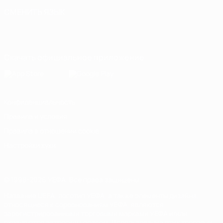
СМЕНИТЬ ЯЗЫК
Русский
English
Français
Deutsch
Русский
Español
Italiano
Português
Скачать официальное приложение
Конфиденциальность
Правила и условия
Правила в отношении cookie
Настройки куки
© 1998-2026 УЕФА. Все права защищены
Название UEFA, логотип УЕФА, а также элементы дизайна,
относящиеся к соревнованиям УЕФА, являются
зарегистрированными торговыми марками УЕФА и/или
охраняются авторским правом. Использование этих торговых