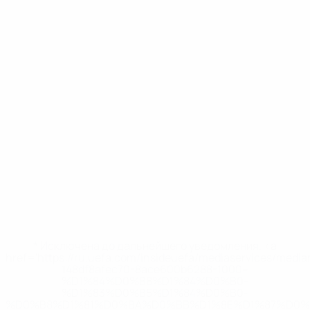
* Исключена до дальнейшего уведомления. <a
href='https://ru.uefa.com/insideuefa/mediaservices/medi
148df8afec70-8ace600b6288-1000--
%D1%84%D0%B8%D1%84%D0%B0-
%D1%83%D0%B5%D1%84%D0%B0-
%D0%B8%D1%81%D0%BA%D0%BB%D1%8E%D1%87%D0%