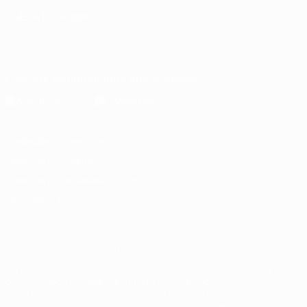
СМЕНИТЬ ЯЗЫК
Русский
English
Français
Deutsch
Русский
Español
Italiano
Português
Скачать официальное приложение
Конфиденциальность
Правила и условия
Правила в отношении cookie
Настройки куки
© 1998-2026 УЕФА. Все права защищены
Название UEFA, логотип УЕФА, а также элементы дизайна,
относящиеся к соревнованиям УЕФА, являются
зарегистрированными торговыми марками УЕФА и/или
охраняются авторским правом. Использование этих торговых