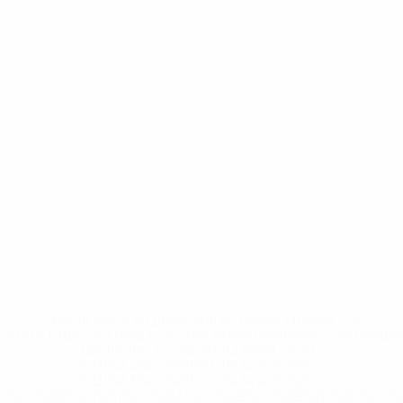
* Исключена до дальнейшего уведомления. <a
href='https://ru.uefa.com/insideuefa/mediaservices/medi
148df8afec70-8ace600b6288-1000--
%D1%84%D0%B8%D1%84%D0%B0-
%D1%83%D0%B5%D1%84%D0%B0-
%D0%B8%D1%81%D0%BA%D0%BB%D1%8E%D1%87%D0%