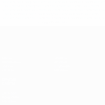
%D1%80%D0%BE%D1%81%D1%81%D0%B8%D0%B8%D1%
%D0%BA%D0%BB%D1%83%D0%B1%D1%8B-%D0%B8-
%D1%81%D0%B1%D0%BE%D1%80%D0%BD%D1%8B%D0%
%D0%B8%D0%B7-%D0%B2%D1%81%D0%B5%D1%85-
%D1%82%D1%83%D1%80%D0%BD%D0%B8%D1%80%D0%
>Подробнее</a>
Лига наций УЕФА
Матчи
Новости
Жеребьевки
История
Группы
О турнире
UEFA.tv
Магазин
ДРУГИЕ
САЙТЫ
UEFA.com
Фонд УЕФА
Магазин