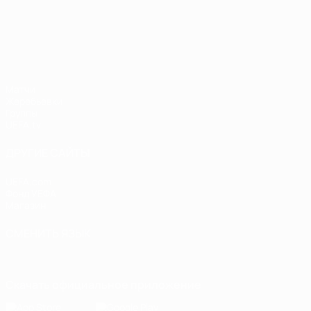
Лига наций УЕФА
Матчи
Жеребьевки
Группы
UEFA.tv
ДРУГИЕ САЙТЫ
UEFA.com
Фонд УЕФА
Магазин
СМЕНИТЬ ЯЗЫК
Русский
English
Français
Deutsch
Русский
Español
Italiano
Скачать официальное приложение