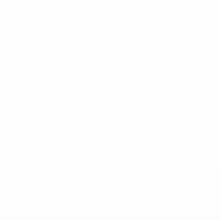
='https://ru.uefa.com/insideuefa/mediaservices/mediarel
%D0%B5%D1%84%D0%B0-%D0%B8%D1%81%D0%BA%D0%B
B8%D0%B8%D1%81%D0%BA%D0%B8%D0%B5-%D0%BA%D0
D1%80%D0%BD%D1%8B%D0%B5-%D0%B8%D0%B7-%D0%B
83%D1%80%D0%BD%D0%B8%D1%80%D0%BE%D0%B2/' >По