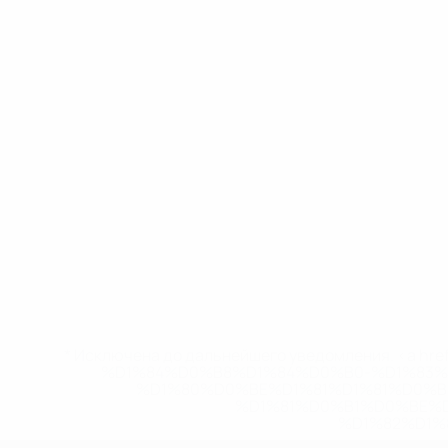
* Исключена до дальнейшего уведомления. <a href
%D1%84%D0%B8%D1%84%D0%B0-%D1%83
%D1%80%D0%BE%D1%81%D1%81%D0%
%D1%81%D0%B1%D0%BE%
%D1%82%D1%