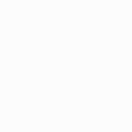
Новости
История
О турнире
Магазин
Português