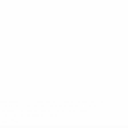
eases/news/0272-148df8afec70-8ace600b6288-1000--
B%D1%8E%D1%87%D0%B8%D0%BB%D0%B8-
%BB%D1%83%D0%B1%D1%8B-%D0%B8-
2%D1%81%D0%B5%D1%85-
дробнее</a>