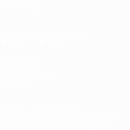
СМЕНИТЬ ЯЗЫК
Русский
English
Français
Deutsch
Русский
Español
Italiano
Português
Скачать официальное приложение
Конфиденциальность
Правила и условия
Правила в отношении cookie
Настройки куки
© 1998-2026 УЕФА. Все права защищены
Название UEFA, логотип УЕФА, а также элементы дизайна,
относящиеся к соревнованиям УЕФА, являются
зарегистрированными торговыми марками УЕФА и/или
охраняются авторским правом. Использование этих торговых