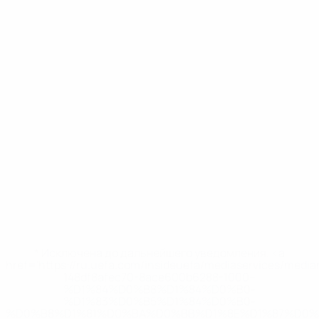
* Исключена до дальнейшего уведомления. <a
href='https://ru.uefa.com/insideuefa/mediaservices/medi
148df8afec70-8ace600b6288-1000--
%D1%84%D0%B8%D1%84%D0%B0-
%D1%83%D0%B5%D1%84%D0%B0-
%D0%B8%D1%81%D0%BA%D0%BB%D1%8E%D1%87%D0%