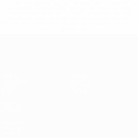
%D1%80%D0%BE%D1%81%D1%81%D0%B8%D0%B8%D1%
%D0%BA%D0%BB%D1%83%D0%B1%D1%8B-%D0%B8-
%D1%81%D0%B1%D0%BE%D1%80%D0%BD%D1%8B%D0%
%D0%B8%D0%B7-%D0%B2%D1%81%D0%B5%D1%85-
%D1%82%D1%83%D1%80%D0%BD%D0%B8%D1%80%D0%
>Подробнее</a>
Лига наций УЕФА
Матчи
Новости
Жеребьевки
История
Группы
О турнире
UEFA.tv
Магазин
ДРУГИЕ
САЙТЫ
UEFA.com
Фонд УЕФА
Магазин