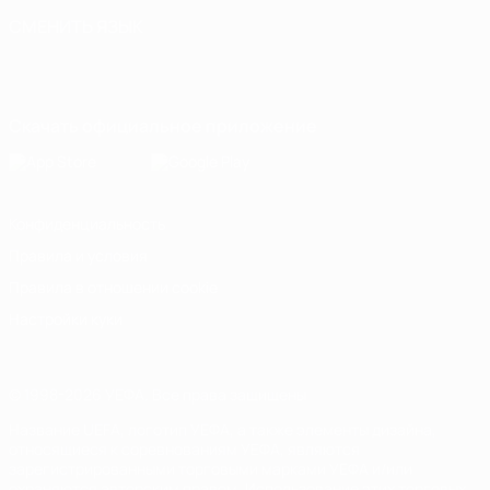
СМЕНИТЬ ЯЗЫК
Русский
English
Français
Deutsch
Русский
Español
Italiano
Português
Скачать официальное приложение
Конфиденциальность
Правила и условия
Правила в отношении cookie
Настройки куки
© 1998-2026 УЕФА. Все права защищены
Название UEFA, логотип УЕФА, а также элементы дизайна,
относящиеся к соревнованиям УЕФА, являются
зарегистрированными торговыми марками УЕФА и/или
охраняются авторским правом. Использование этих торговых