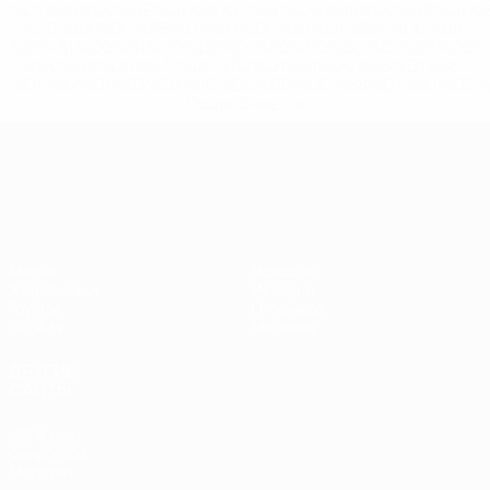
%D1%80%D0%BE%D1%81%D1%81%D0%B8%D0%B8%D1%
%D0%BA%D0%BB%D1%83%D0%B1%D1%8B-%D0%B8-
%D1%81%D0%B1%D0%BE%D1%80%D0%BD%D1%8B%D0%
%D0%B8%D0%B7-%D0%B2%D1%81%D0%B5%D1%85-
%D1%82%D1%83%D1%80%D0%BD%D0%B8%D1%80%D0%
>Подробнее</a>
Лига наций УЕФА
Матчи
Новости
Жеребьевки
История
Группы
О турнире
UEFA.tv
Магазин
ДРУГИЕ
САЙТЫ
UEFA.com
Фонд УЕФА
Магазин