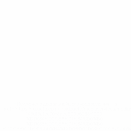
* Исключена до дальнейшего уведомления. <a
href='https://ru.uefa.com/insideuefa/mediaservices/medi
148df8afec70-8ace600b6288-1000--
%D1%84%D0%B8%D1%84%D0%B0-
%D1%83%D0%B5%D1%84%D0%B0-
%D0%B8%D1%81%D0%BA%D0%BB%D1%8E%D1%87%D0%