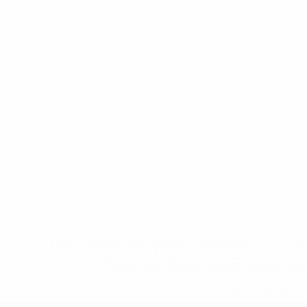
* Исключена до дальнейшего уведомления. <a href
%D1%84%D0%B8%D1%84%D0%B0-%D1%83
%D1%80%D0%BE%D1%81%D1%81%D0%
%D1%81%D0%B1%D0%BE%
%D1%82%D1%