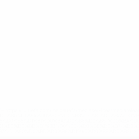
='https://ru.uefa.com/insideuefa/mediaservices/mediarel
%D0%B5%D1%84%D0%B0-%D0%B8%D1%81%D0%BA%D0%B
B8%D0%B8%D1%81%D0%BA%D0%B8%D0%B5-%D0%BA%D0
D1%80%D0%BD%D1%8B%D0%B5-%D0%B8%D0%B7-%D0%B
83%D1%80%D0%BD%D0%B8%D1%80%D0%BE%D0%B2/' >По