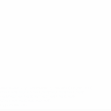
eases/news/0272-148df8afec70-8ace600b6288-1000--
B%D1%8E%D1%87%D0%B8%D0%BB%D0%B8-
%BB%D1%83%D0%B1%D1%8B-%D0%B8-
2%D1%81%D0%B5%D1%85-
дробнее</a>