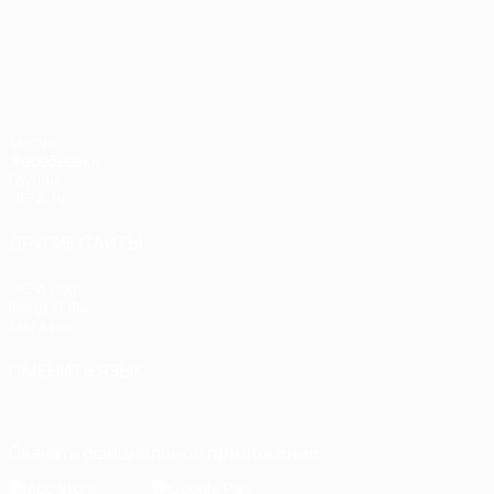
Лига наций УЕФА
Матчи
Жеребьевки
Группы
UEFA.tv
ДРУГИЕ САЙТЫ
UEFA.com
Фонд УЕФА
Магазин
СМЕНИТЬ ЯЗЫК
Русский
English
Français
Deutsch
Русский
Español
Italiano
Скачать официальное приложение