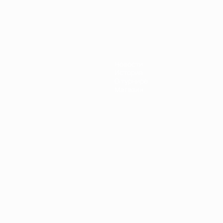
Новости
История
О турнире
Магазин
Português