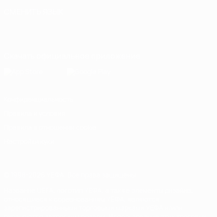
СМЕНИТЬ ЯЗЫК
Русский
English
Français
Deutsch
Русский
Español
Italiano
Português
Скачать официальное приложение
Конфиденциальность
Правила и условия
Правила в отношении cookie
Настройки куки
© 1998-2026 УЕФА. Все права защищены
Название UEFA, логотип УЕФА, а также элементы дизайна,
относящиеся к соревнованиям УЕФА, являются
зарегистрированными торговыми марками УЕФА и/или
охраняются авторским правом. Использование этих торговых