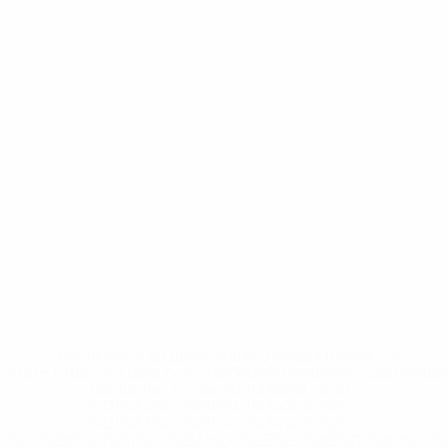
* Исключена до дальнейшего уведомления. <a
href='https://ru.uefa.com/insideuefa/mediaservices/medi
148df8afec70-8ace600b6288-1000--
%D1%84%D0%B8%D1%84%D0%B0-
%D1%83%D0%B5%D1%84%D0%B0-
%D0%B8%D1%81%D0%BA%D0%BB%D1%8E%D1%87%D0%