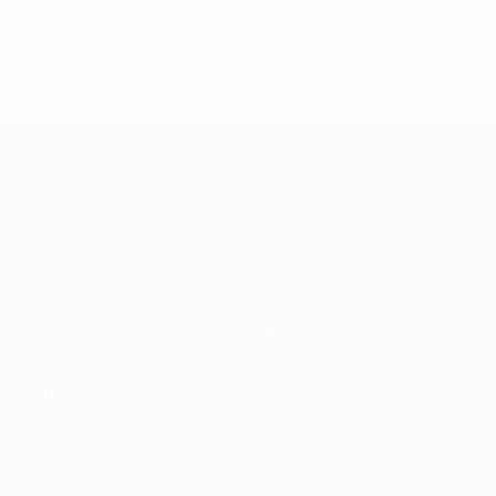
%D1%80%D0%BE%D1%81%D1%81%D0%B8%D0%B8%D1%
%D0%BA%D0%BB%D1%83%D0%B1%D1%8B-%D0%B8-
%D1%81%D0%B1%D0%BE%D1%80%D0%BD%D1%8B%D0%
%D0%B8%D0%B7-%D0%B2%D1%81%D0%B5%D1%85-
%D1%82%D1%83%D1%80%D0%BD%D0%B8%D1%80%D0%
>Подробнее</a>
Лига наций УЕФА
Матчи
Новости
Жеребьевки
История
Группы
О турнире
UEFA.tv
Магазин
ДРУГИЕ
САЙТЫ
UEFA.com
Фонд УЕФА
Магазин