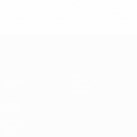
%D1%80%D0%BE%D1%81%D1%81%D0%B8%D0%B8%D1%
%D0%BA%D0%BB%D1%83%D0%B1%D1%8B-%D0%B8-
%D1%81%D0%B1%D0%BE%D1%80%D0%BD%D1%8B%D0%
%D0%B8%D0%B7-%D0%B2%D1%81%D0%B5%D1%85-
%D1%82%D1%83%D1%80%D0%BD%D0%B8%D1%80%D0%
>Подробнее</a>
Лига наций УЕФА
Матчи
Новости
Жеребьевки
История
Группы
О турнире
UEFA.tv
Магазин
ДРУГИЕ
САЙТЫ
UEFA.com
Фонд УЕФА
Магазин