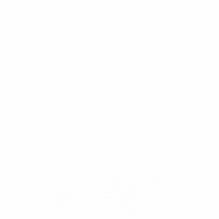
* Исключена до дальнейшего уведомления. <a
href='https://ru.uefa.com/insideuefa/mediaservices/medi
148df8afec70-8ace600b6288-1000--
%D1%84%D0%B8%D1%84%D0%B0-
%D1%83%D0%B5%D1%84%D0%B0-
%D0%B8%D1%81%D0%BA%D0%BB%D1%8E%D1%87%D0%