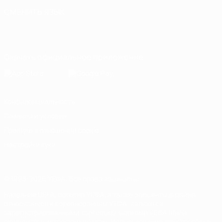
СМЕНИТЬ ЯЗЫК
Русский
English
Français
Deutsch
Русский
Español
Italiano
Português
Скачать официальное приложение
Конфиденциальность
Правила и условия
Правила в отношении cookie
Настройки куки
© 1998-2026 УЕФА. Все права защищены
Название UEFA, логотип УЕФА, а также элементы дизайна,
относящиеся к соревнованиям УЕФА, являются
зарегистрированными торговыми марками УЕФА и/или
охраняются авторским правом. Использование этих торговых