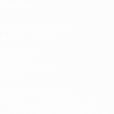
СМЕНИТЬ ЯЗЫК
Русский
English
Français
Deutsch
Русский
Español
Italiano
Português
Скачать официальное приложение
Конфиденциальность
Правила и условия
Правила в отношении cookie
Настройки куки
© 1998-2026 УЕФА. Все права защищены
Название UEFA, логотип УЕФА, а также элементы дизайна,
относящиеся к соревнованиям УЕФА, являются
зарегистрированными торговыми марками УЕФА и/или
охраняются авторским правом. Использование этих торговых