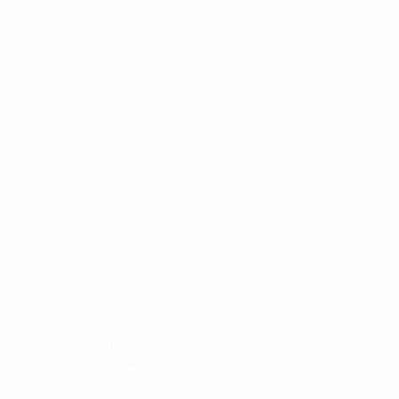
* Исключена до дальнейшего уведомления. <a
href='https://ru.uefa.com/insideuefa/mediaservices/medi
148df8afec70-8ace600b6288-1000--
%D1%84%D0%B8%D1%84%D0%B0-
%D1%83%D0%B5%D1%84%D0%B0-
%D0%B8%D1%81%D0%BA%D0%BB%D1%8E%D1%87%D0%