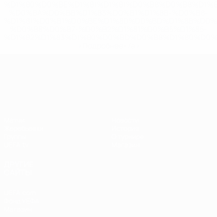
%D1%80%D0%BE%D1%81%D1%81%D0%B8%D0%B8%D1%
%D0%BA%D0%BB%D1%83%D0%B1%D1%8B-%D0%B8-
%D1%81%D0%B1%D0%BE%D1%80%D0%BD%D1%8B%D0%
%D0%B8%D0%B7-%D0%B2%D1%81%D0%B5%D1%85-
%D1%82%D1%83%D1%80%D0%BD%D0%B8%D1%80%D0%
>Подробнее</a>
Лига наций УЕФА
Матчи
Новости
Жеребьевки
История
Группы
О турнире
UEFA.tv
Магазин
ДРУГИЕ
САЙТЫ
UEFA.com
Фонд УЕФА
Магазин