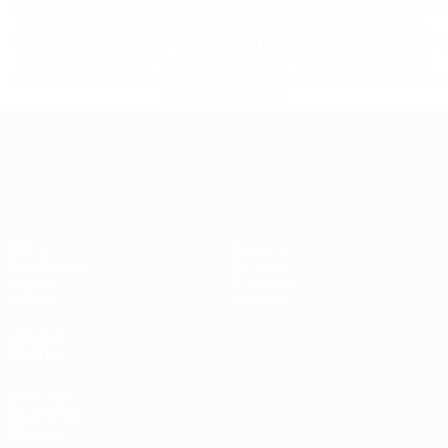
%D1%80%D0%BE%D1%81%D1%81%D0%B8%D0%B8%D1%
%D0%BA%D0%BB%D1%83%D0%B1%D1%8B-%D0%B8-
%D1%81%D0%B1%D0%BE%D1%80%D0%BD%D1%8B%D0%
%D0%B8%D0%B7-%D0%B2%D1%81%D0%B5%D1%85-
%D1%82%D1%83%D1%80%D0%BD%D0%B8%D1%80%D0%
>Подробнее</a>
Лига наций УЕФА
Матчи
Новости
Жеребьевки
История
Группы
О турнире
UEFA.tv
Магазин
ДРУГИЕ
САЙТЫ
UEFA.com
Фонд УЕФА
Магазин