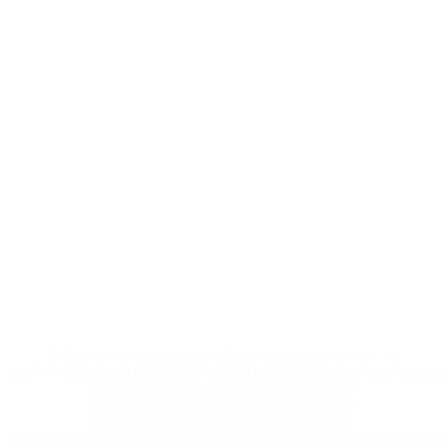
* Исключена до дальнейшего уведомления. <a
href='https://ru.uefa.com/insideuefa/mediaservices/medi
148df8afec70-8ace600b6288-1000--
%D1%84%D0%B8%D1%84%D0%B0-
%D1%83%D0%B5%D1%84%D0%B0-
%D0%B8%D1%81%D0%BA%D0%BB%D1%8E%D1%87%D0%