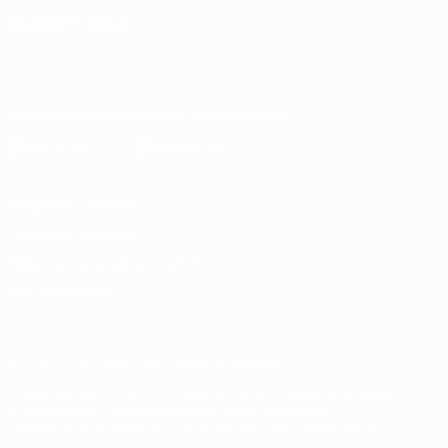
СМЕНИТЬ ЯЗЫК
Русский
English
Français
Deutsch
Русский
Español
Italiano
Português
Скачать официальное приложение
Конфиденциальность
Правила и условия
Правила в отношении cookie
Настройки куки
© 1998-2026 УЕФА. Все права защищены
Название UEFA, логотип УЕФА, а также элементы дизайна,
относящиеся к соревнованиям УЕФА, являются
зарегистрированными торговыми марками УЕФА и/или
охраняются авторским правом. Использование этих торговых