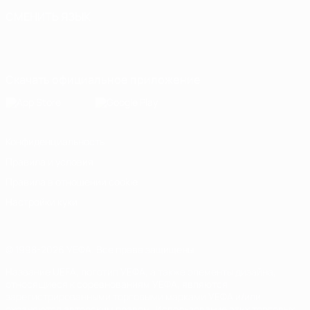
СМЕНИТЬ ЯЗЫК
Русский
English
Français
Deutsch
Русский
Español
Italiano
Português
Скачать официальное приложение
Конфиденциальность
Правила и условия
Правила в отношении cookie
Настройки куки
© 1998-2026 УЕФА. Все права защищены
Название UEFA, логотип УЕФА, а также элементы дизайна,
относящиеся к соревнованиям УЕФА, являются
зарегистрированными торговыми марками УЕФА и/или
охраняются авторским правом. Использование этих торговых