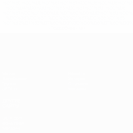
%D1%80%D0%BE%D1%81%D1%81%D0%B8%D0%B8%D1%
%D0%BA%D0%BB%D1%83%D0%B1%D1%8B-%D0%B8-
%D1%81%D0%B1%D0%BE%D1%80%D0%BD%D1%8B%D0%
%D0%B8%D0%B7-%D0%B2%D1%81%D0%B5%D1%85-
%D1%82%D1%83%D1%80%D0%BD%D0%B8%D1%80%D0%
>Подробнее</a>
Лига наций УЕФА
Матчи
Новости
Жеребьевки
История
Группы
О турнире
UEFA.tv
Магазин
ДРУГИЕ
САЙТЫ
UEFA.com
Фонд УЕФА
Магазин