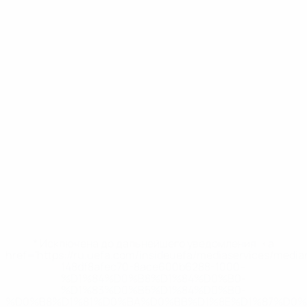
* Исключена до дальнейшего уведомления. <a
href='https://ru.uefa.com/insideuefa/mediaservices/medi
148df8afec70-8ace600b6288-1000--
%D1%84%D0%B8%D1%84%D0%B0-
%D1%83%D0%B5%D1%84%D0%B0-
%D0%B8%D1%81%D0%BA%D0%BB%D1%8E%D1%87%D0%