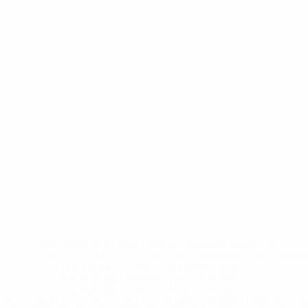
* Исключена до дальнейшего уведомления. <a
href='https://ru.uefa.com/insideuefa/mediaservices/medi
148df8afec70-8ace600b6288-1000--
%D1%84%D0%B8%D1%84%D0%B0-
%D1%83%D0%B5%D1%84%D0%B0-
%D0%B8%D1%81%D0%BA%D0%BB%D1%8E%D1%87%D0%