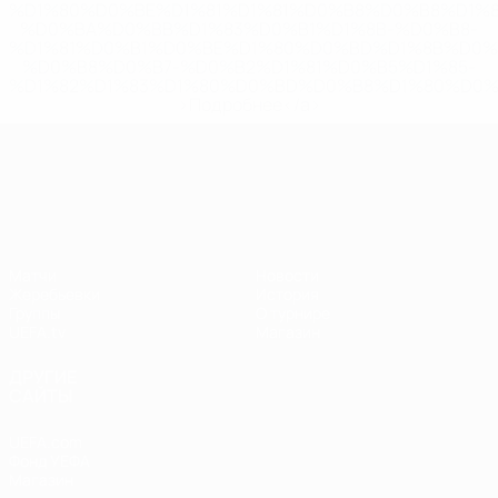
%D1%80%D0%BE%D1%81%D1%81%D0%B8%D0%B8%D1%
%D0%BA%D0%BB%D1%83%D0%B1%D1%8B-%D0%B8-
%D1%81%D0%B1%D0%BE%D1%80%D0%BD%D1%8B%D0%
%D0%B8%D0%B7-%D0%B2%D1%81%D0%B5%D1%85-
%D1%82%D1%83%D1%80%D0%BD%D0%B8%D1%80%D0%
>Подробнее</a>
Лига наций УЕФА
Матчи
Новости
Жеребьевки
История
Группы
О турнире
UEFA.tv
Магазин
ДРУГИЕ
САЙТЫ
UEFA.com
Фонд УЕФА
Магазин