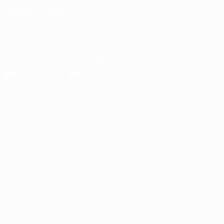
СМЕНИТЬ ЯЗЫК
Русский
English
Français
Deutsch
Русский
Español
Italiano
Português
Скачать официальное приложение
Конфиденциальность
Правила и условия
Правила в отношении cookie
Настройки куки
© 1998-2026 УЕФА. Все права защищены
Название UEFA, логотип УЕФА, а также элементы дизайна,
относящиеся к соревнованиям УЕФА, являются
зарегистрированными торговыми марками УЕФА и/или
охраняются авторским правом. Использование этих торговых