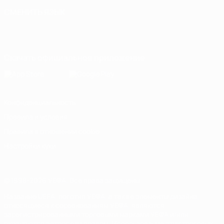
СМЕНИТЬ ЯЗЫК
Русский
English
Français
Deutsch
Русский
Español
Italiano
Português
Скачать официальное приложение
Конфиденциальность
Правила и условия
Правила в отношении cookie
Настройки куки
© 1998-2026 УЕФА. Все права защищены
Название UEFA, логотип УЕФА, а также элементы дизайна,
относящиеся к соревнованиям УЕФА, являются
зарегистрированными торговыми марками УЕФА и/или
охраняются авторским правом. Использование этих торговых