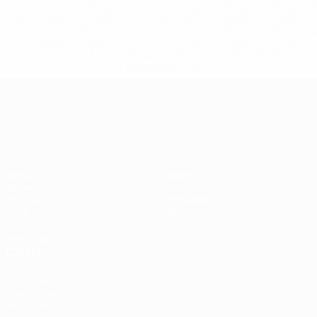
%D1%80%D0%BE%D1%81%D1%81%D0%B8%D0%B8%D1%
%D0%BA%D0%BB%D1%83%D0%B1%D1%8B-%D0%B8-
%D1%81%D0%B1%D0%BE%D1%80%D0%BD%D1%8B%D0%
%D0%B8%D0%B7-%D0%B2%D1%81%D0%B5%D1%85-
%D1%82%D1%83%D1%80%D0%BD%D0%B8%D1%80%D0%
>Подробнее</a>
Лига наций УЕФА
Матчи
Новости
Жеребьевки
История
Группы
О турнире
UEFA.tv
Магазин
ДРУГИЕ
САЙТЫ
UEFA.com
Фонд УЕФА
Магазин