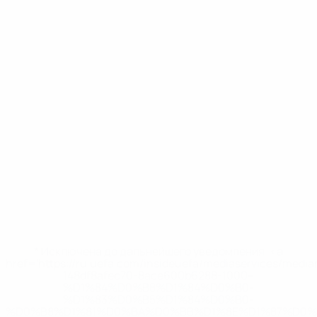
* Исключена до дальнейшего уведомления. <a
href='https://ru.uefa.com/insideuefa/mediaservices/medi
148df8afec70-8ace600b6288-1000--
%D1%84%D0%B8%D1%84%D0%B0-
%D1%83%D0%B5%D1%84%D0%B0-
%D0%B8%D1%81%D0%BA%D0%BB%D1%8E%D1%87%D0%