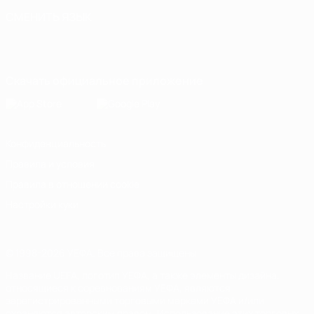
СМЕНИТЬ ЯЗЫК
Русский
English
Français
Deutsch
Русский
Español
Italiano
Português
Скачать официальное приложение
Конфиденциальность
Правила и условия
Правила в отношении cookie
Настройки куки
© 1998-2026 УЕФА. Все права защищены
Название UEFA, логотип УЕФА, а также элементы дизайна,
относящиеся к соревнованиям УЕФА, являются
зарегистрированными торговыми марками УЕФА и/или
охраняются авторским правом. Использование этих торговых