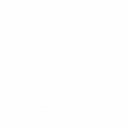
* Исключена до дальнейшего уведомления. <a
href='https://ru.uefa.com/insideuefa/mediaservices/medi
148df8afec70-8ace600b6288-1000--
%D1%84%D0%B8%D1%84%D0%B0-
%D1%83%D0%B5%D1%84%D0%B0-
%D0%B8%D1%81%D0%BA%D0%BB%D1%8E%D1%87%D0%