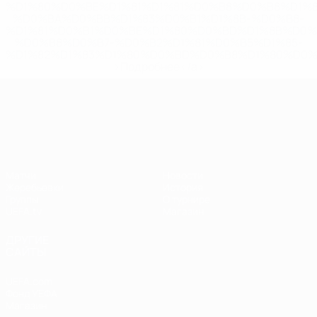
%D1%80%D0%BE%D1%81%D1%81%D0%B8%D0%B8%D1%
%D0%BA%D0%BB%D1%83%D0%B1%D1%8B-%D0%B8-
%D1%81%D0%B1%D0%BE%D1%80%D0%BD%D1%8B%D0%
%D0%B8%D0%B7-%D0%B2%D1%81%D0%B5%D1%85-
%D1%82%D1%83%D1%80%D0%BD%D0%B8%D1%80%D0%
>Подробнее</a>
Лига наций УЕФА
Матчи
Новости
Жеребьевки
История
Группы
О турнире
UEFA.tv
Магазин
ДРУГИЕ
САЙТЫ
UEFA.com
Фонд УЕФА
Магазин