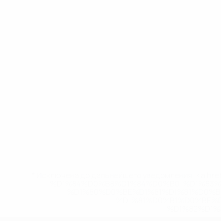
* Исключена до дальнейшего уведомления. <a href
%D1%84%D0%B8%D1%84%D0%B0-%D1%83
%D1%80%D0%BE%D1%81%D1%81%D0%
%D1%81%D0%B1%D0%BE%
%D1%82%D1%