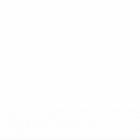
='https://ru.uefa.com/insideuefa/mediaservices/mediarel
%D0%B5%D1%84%D0%B0-%D0%B8%D1%81%D0%BA%D0%B
B8%D0%B8%D1%81%D0%BA%D0%B8%D0%B5-%D0%BA%D0
D1%80%D0%BD%D1%8B%D0%B5-%D0%B8%D0%B7-%D0%B
83%D1%80%D0%BD%D0%B8%D1%80%D0%BE%D0%B2/' >По