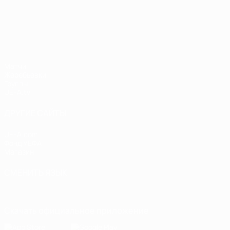
Лига наций УЕФА
Матчи
Жеребьевки
Группы
UEFA.tv
ДРУГИЕ САЙТЫ
UEFA.com
Фонд УЕФА
Магазин
СМЕНИТЬ ЯЗЫК
Русский
English
Français
Deutsch
Русский
Español
Italiano
Скачать официальное приложение