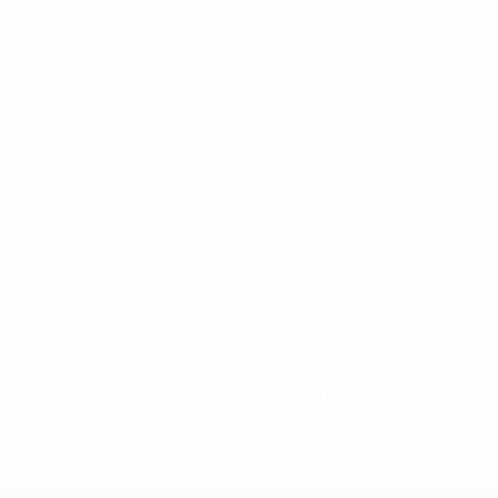
eases/news/0272-148df8afec70-8ace600b6288-1000--
B%D1%8E%D1%87%D0%B8%D0%BB%D0%B8-
%BB%D1%83%D0%B1%D1%8B-%D0%B8-
2%D1%81%D0%B5%D1%85-
дробнее</a>