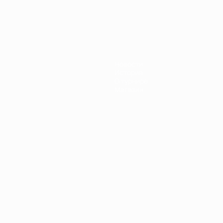
Новости
История
О турнире
Магазин
Português