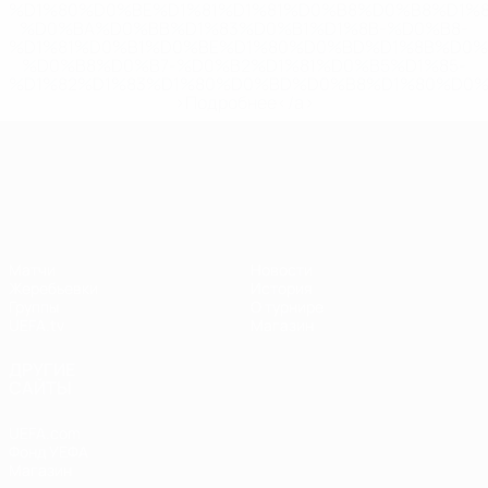
%D1%80%D0%BE%D1%81%D1%81%D0%B8%D0%B8%D1%
%D0%BA%D0%BB%D1%83%D0%B1%D1%8B-%D0%B8-
%D1%81%D0%B1%D0%BE%D1%80%D0%BD%D1%8B%D0%
%D0%B8%D0%B7-%D0%B2%D1%81%D0%B5%D1%85-
%D1%82%D1%83%D1%80%D0%BD%D0%B8%D1%80%D0%
>Подробнее</a>
Лига наций УЕФА
Матчи
Новости
Жеребьевки
История
Группы
О турнире
UEFA.tv
Магазин
ДРУГИЕ
САЙТЫ
UEFA.com
Фонд УЕФА
Магазин