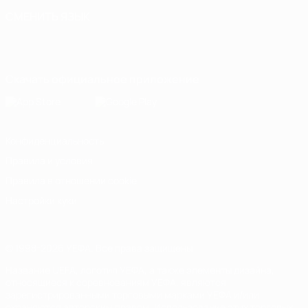
СМЕНИТЬ ЯЗЫК
Русский
English
Français
Deutsch
Русский
Español
Italiano
Português
Скачать официальное приложение
Конфиденциальность
Правила и условия
Правила в отношении cookie
Настройки куки
© 1998-2026 УЕФА. Все права защищены
Название UEFA, логотип УЕФА, а также элементы дизайна,
относящиеся к соревнованиям УЕФА, являются
зарегистрированными торговыми марками УЕФА и/или
охраняются авторским правом. Использование этих торговых