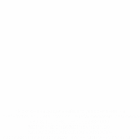
* Исключена до дальнейшего уведомления. <a
href='https://ru.uefa.com/insideuefa/mediaservices/medi
148df8afec70-8ace600b6288-1000--
%D1%84%D0%B8%D1%84%D0%B0-
%D1%83%D0%B5%D1%84%D0%B0-
%D0%B8%D1%81%D0%BA%D0%BB%D1%8E%D1%87%D0%