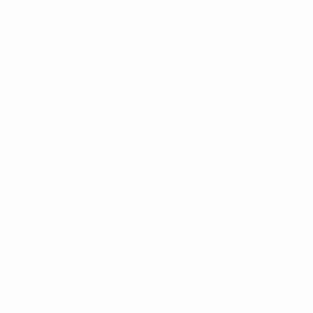
Юношеская лига УЕФА
Видео
История
Новости
О турнире
САЙТЫ
СЕТИ УЕФА
UEFA.com
Фонд УЕФА
СМЕНИТЬ ЯЗЫК
Русский
English
Français
Deutsch
Русский
Español
Italiano
Português
Конфиденциальность
Правила и условия
Правила в отношении cookie