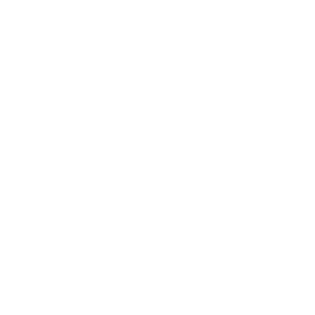
Новости
О турнире
САЙТЫ
СЕТИ УЕФА
UEFA.com
Фонд УЕФА
СМЕНИТЬ ЯЗЫК
Русский
English
Français
Deutsch
Русский
Español
Italiano
Português
Конфиденциальность
Правила и условия
Правила в отношении cookie
Настройки куки
© 1998-2026 УЕФА. Все права защищены