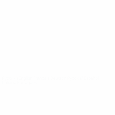
Юношеская лига УЕФА
Видео
История
Новости
О турнире
САЙТЫ
СЕТИ УЕФА
UEFA.com
Фонд УЕФА
СМЕНИТЬ ЯЗЫК
Русский
English
Français
Deutsch
Русский
Español
Italiano
Português
Конфиденциальность
Правила и условия
Правила в отношении cookie