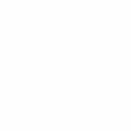
Новости
О турнире
САЙТЫ
СЕТИ УЕФА
UEFA.com
Фонд УЕФА
СМЕНИТЬ ЯЗЫК
Русский
English
Français
Deutsch
Русский
Español
Italiano
Português
Конфиденциальность
Правила и условия
Правила в отношении cookie
Настройки куки
© 1998-2026 УЕФА. Все права защищены