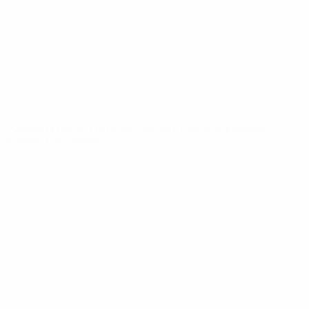
Новости
О турнире
САЙТЫ
СЕТИ УЕФА
UEFA.com
Фонд УЕФА
СМЕНИТЬ ЯЗЫК
Русский
English
Français
Deutsch
Русский
Español
Italiano
Português
Конфиденциальность
Правила и условия
Правила в отношении cookie
Настройки куки
© 1998-2026 УЕФА. Все права защищены