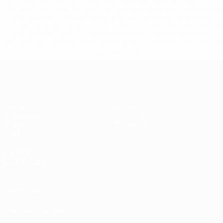
%D0%B8%D1%81%D0%BA%D0%BB%D1%8E%D1%87%D0%
%D1%80%D0%BE%D1%81%D1%81%D0%B8%D0%B8%D1%
%D0%BA%D0%BB%D1%83%D0%B1%D1%8B-%D0%B8-
%D1%81%D0%B1%D0%BE%D1%80%D0%BD%D1%8B%D0%
%D0%B8%D0%B7-%D0%B2%D1%81%D0%B5%D1%85-
%D1%82%D1%83%D1%80%D0%BD%D0%B8%D1%80%D0%
>Подробнее</a>
ЧЕ - юноши до 17
Матчи
Новости
Жеребьевки
История
Видео
О турнире
Команды
САЙТЫ
СЕТИ УЕФА
UEFA.com
Фонд УЕФА
СМЕНИТЬ ЯЗЫК