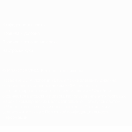
Русский
English
Français
Deutsch
Русский
Español
Italiano
Português
Конфиденциальность
Правила и условия
Правила в отношении cookie
Настройки куки
© 1998-2026 УЕФА. Все права защищены
Название UEFA, логотип УЕФА, а также элементы дизайна,
относящиеся к соревнованиям УЕФА, являются
зарегистрированными торговыми марками УЕФА и/или
охраняются авторским правом. Использование этих торговых
марок в коммерческих целях запрещено. Пользуясь сайтом
UEFA.com, вы тем самым соглашаетесь с Правилами и
условиями, а также с Политикой конфиденциальности
информации.