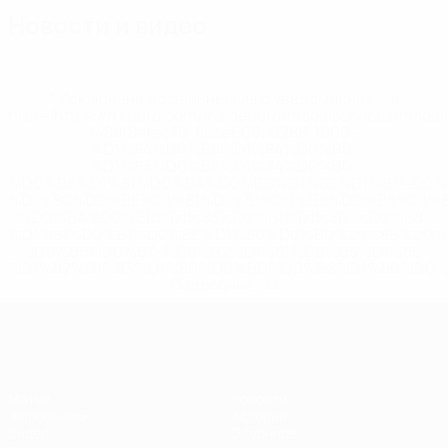
Новости и видео
* Исключена до дальнейшего уведомления. <a
href='https://ru.uefa.com/insideuefa/mediaservices/medi
148df8afec70-8ace600b6288-1000--
%D1%84%D0%B8%D1%84%D0%B0-
%D1%83%D0%B5%D1%84%D0%B0-
%D0%B8%D1%81%D0%BA%D0%BB%D1%8E%D1%87%D0%
%D1%80%D0%BE%D1%81%D1%81%D0%B8%D0%B8%D1%
%D0%BA%D0%BB%D1%83%D0%B1%D1%8B-%D0%B8-
%D1%81%D0%B1%D0%BE%D1%80%D0%BD%D1%8B%D0%
%D0%B8%D0%B7-%D0%B2%D1%81%D0%B5%D1%85-
%D1%82%D1%83%D1%80%D0%BD%D0%B8%D1%80%D0%
>Подробнее</a>
ЧЕ - юноши до 17
Матчи
Новости
Жеребьевки
История
Видео
О турнире