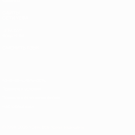
Команды
САЙТЫ
СЕТИ УЕФА
UEFA.com
Фонд УЕФА
СМЕНИТЬ ЯЗЫК
Русский
English
Français
Deutsch
Русский
Español
Italiano
Português
Конфиденциальность
Правила и условия
Правила в отношении cookie
Настройки куки
© 1998-2026 УЕФА. Все права защищены