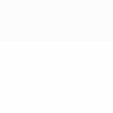
Название UEFA, логотип УЕФА, а также элементы дизайна,
относящиеся к соревнованиям УЕФА, являются
зарегистрированными торговыми марками УЕФА и/или
охраняются авторским правом. Использование этих торговых
марок в коммерческих целях запрещено. Пользуясь сайтом
UEFA.com, вы тем самым соглашаетесь с Правилами и
условиями, а также с Политикой конфиденциальности
информации.