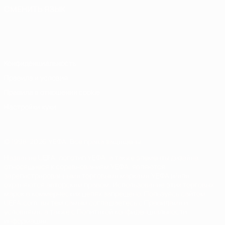
СМЕНИТЬ ЯЗЫК
Русский
English
Français
Deutsch
Русский
Español
Italiano
Português
Конфиденциальность
Правила и условия
Правила в отношении cookie
Настройки куки
© 1998-2026 УЕФА. Все права защищены
Название UEFA, логотип УЕФА, а также элементы дизайна,
относящиеся к соревнованиям УЕФА, являются
зарегистрированными торговыми марками УЕФА и/или
охраняются авторским правом. Использование этих торговых
марок в коммерческих целях запрещено. Пользуясь сайтом
UEFA.com, вы тем самым соглашаетесь с Правилами и
условиями, а также с Политикой конфиденциальности
информации.