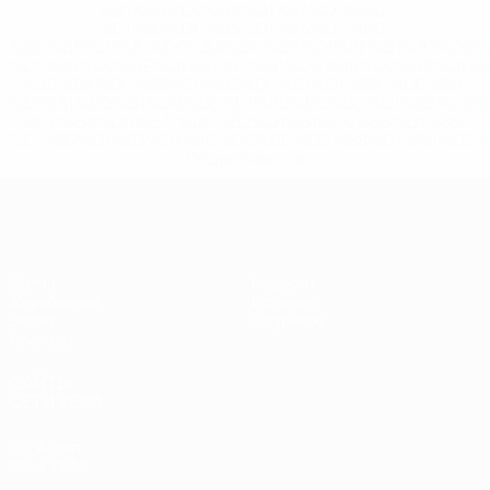
%D1%84%D0%B8%D1%84%D0%B0-
%D1%83%D0%B5%D1%84%D0%B0-
%D0%B8%D1%81%D0%BA%D0%BB%D1%8E%D1%87%D0%
%D1%80%D0%BE%D1%81%D1%81%D0%B8%D0%B8%D1%
%D0%BA%D0%BB%D1%83%D0%B1%D1%8B-%D0%B8-
%D1%81%D0%B1%D0%BE%D1%80%D0%BD%D1%8B%D0%
%D0%B8%D0%B7-%D0%B2%D1%81%D0%B5%D1%85-
%D1%82%D1%83%D1%80%D0%BD%D0%B8%D1%80%D0%
>Подробнее</a>
ЧЕ - юноши до 17
Матчи
Новости
Жеребьевки
История
Видео
О турнире
Команды
САЙТЫ
СЕТИ УЕФА
UEFA.com
Фонд УЕФА