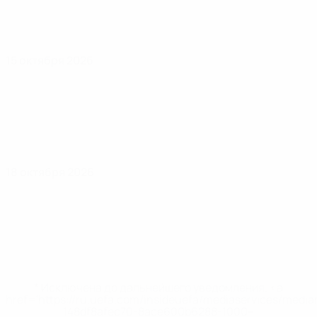
15 октября 2026
18 октября 2026
* Исключена до дальнейшего уведомления. <a
href='https://ru.uefa.com/insideuefa/mediaservices/medi
148df8afec70-8ace600b6288-1000--