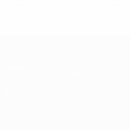
%D0%B8%D1%81%D0%BA%D0%BB%D1%8E%D1%87%D0%
%D1%80%D0%BE%D1%81%D1%81%D0%B8%D0%B8%D1%
%D0%BA%D0%BB%D1%83%D0%B1%D1%8B-%D0%B8-
%D1%81%D0%B1%D0%BE%D1%80%D0%BD%D1%8B%D0%
%D0%B8%D0%B7-%D0%B2%D1%81%D0%B5%D1%85-
%D1%82%D1%83%D1%80%D0%BD%D0%B8%D1%80%D0%
>Подробнее</a>
ЧЕ - юноши до 17
Матчи
Новости
Жеребьевки
История
Видео
О турнире
Команды
САЙТЫ
СЕТИ УЕФА
UEFA.com
Фонд УЕФА
СМЕНИТЬ ЯЗЫК