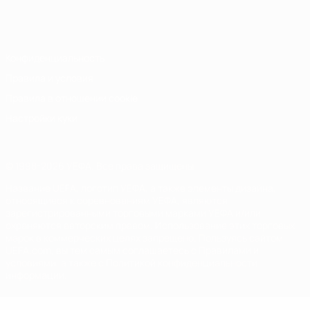
Русский
English
Français
Deutsch
Русский
Español
Italiano
Português
Конфиденциальность
Правила и условия
Правила в отношении cookie
Настройки куки
© 1998-2026 УЕФА. Все права защищены
Название UEFA, логотип УЕФА, а также элементы дизайна,
относящиеся к соревнованиям УЕФА, являются
зарегистрированными торговыми марками УЕФА и/или
охраняются авторским правом. Использование этих торговых
марок в коммерческих целях запрещено. Пользуясь сайтом
UEFA.com, вы тем самым соглашаетесь с Правилами и
условиями, а также с Политикой конфиденциальности
информации.