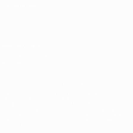
СМЕНИТЬ ЯЗЫК
Русский
English
Français
Deutsch
Русский
Español
Italiano
Português
Конфиденциальность
Правила и условия
Правила в отношении cookie
Настройки куки
© 1998-2026 УЕФА. Все права защищены
Название UEFA, логотип УЕФА, а также элементы дизайна,
относящиеся к соревнованиям УЕФА, являются
зарегистрированными торговыми марками УЕФА и/или
охраняются авторским правом. Использование этих торговых
марок в коммерческих целях запрещено. Пользуясь сайтом
UEFA.com, вы тем самым соглашаетесь с Правилами и
условиями, а также с Политикой конфиденциальности
информации.