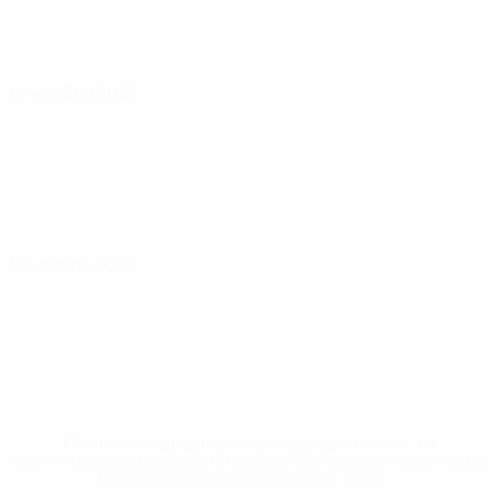
14 ноября 2026
17 ноября 2026
* Исключена до дальнейшего уведомления. <a
href='https://ru.uefa.com/insideuefa/mediaservices/medi
148df8afec70-8ace600b6288-1000--