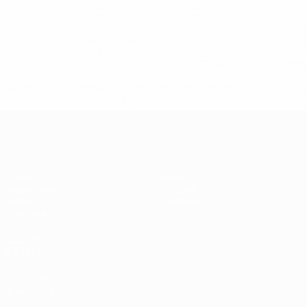
%D1%84%D0%B8%D1%84%D0%B0-
%D1%83%D0%B5%D1%84%D0%B0-
%D0%B8%D1%81%D0%BA%D0%BB%D1%8E%D1%87%D0%
%D1%80%D0%BE%D1%81%D1%81%D0%B8%D0%B8%D1%
%D0%BA%D0%BB%D1%83%D0%B1%D1%8B-%D0%B8-
%D1%81%D0%B1%D0%BE%D1%80%D0%BD%D1%8B%D0%
%D0%B8%D0%B7-%D0%B2%D1%81%D0%B5%D1%85-
%D1%82%D1%83%D1%80%D0%BD%D0%B8%D1%80%D0%
>Подробнее</a>
ЧЕ - юноши до 17
Матчи
Новости
Жеребьевки
История
Видео
О турнире
Команды
САЙТЫ
СЕТИ УЕФА
UEFA.com
Фонд УЕФА